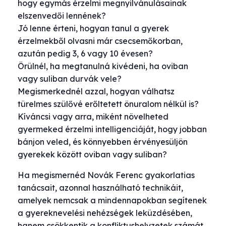
hogy egymás érzelmi megnyilvánulásainak
elszenvedői lennének?
Jó lenne érteni, hogyan tanul a gyerek
érzelmekből olvasni már csecsemőkorban,
azután pedig 3, 6 vagy 10 évesen?
Örülnél, ha megtanulná kivédeni, ha oviban
vagy suliban durvák vele?
Megismerkednél azzal, hogyan válhatsz
türelmes szülővé erőltetett önuralom nélkül is?
Kíváncsi vagy arra, miként növelheted
gyermeked érzelmi intelligenciáját, hogy jobban
bánjon veled, és könnyebben érvényesüljön
gyerekek között oviban vagy suliban?
Ha megismernéd Novák Ferenc gyakorlatias
tanácsait, azonnal használható technikáit,
amelyek nemcsak a mindennapokban segítenek
a gyereknevelési nehézségek leküzdésében,
hanem csökkentik a konfliktushelyzetek számát