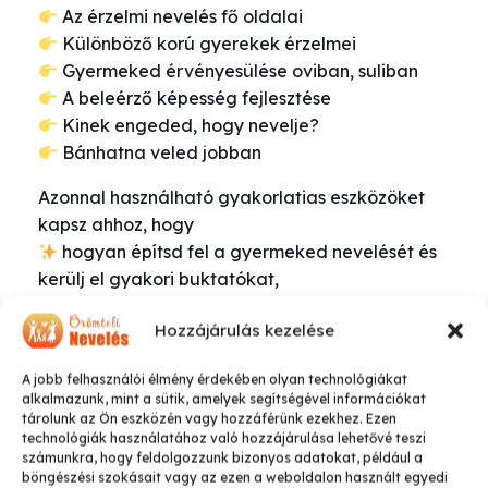
Az érzelmi nevelés fő oldalai
Különböző korú gyerekek érzelmei
Gyermeked érvényesülése oviban, suliban
A beleérző képesség fejlesztése
Kinek engeded, hogy nevelje?
Bánhatna veled jobban
Azonnal használható gyakorlatias eszközöket
kapsz ahhoz, hogy
hogyan építsd fel a gyermeked nevelését és
kerülj el gyakori buktatókat,
jobban értsd a gyermeked érzéseit,
Hozzájárulás kezelése
a gyermeked jobban értse a saját és mások
érzéseit, és képes legyen kontrollálni azt,
A jobb felhasználói élmény érdekében olyan technológiákat
hatékonyabban kezeld a nehéz helyzeteket,
alkalmazunk, mint a sütik, amelyek segítségével információkat
és támogasd őt abban, hogy
tárolunk az Ön eszközén vagy hozzáférünk ezekhez. Ezen
technológiák használatához való hozzájárulása lehetővé teszi
magabiztosabban boldoguljon a
számunkra, hogy feldolgozzunk bizonyos adatokat, például a
mindennapokban – otthon és gyermek-
böngészési szokásait vagy az ezen a weboldalon használt egyedi