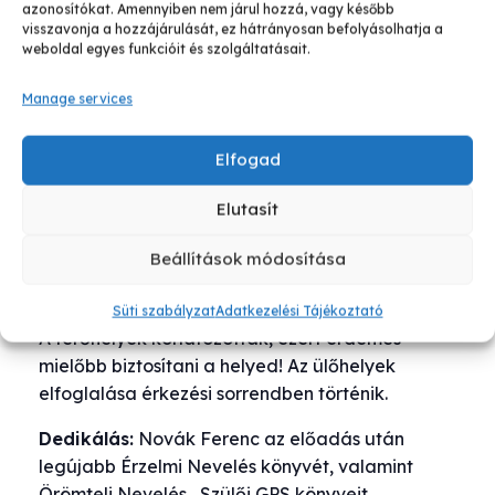
közösségben is.
azonosítókat. Amennyiben nem járul hozzá, vagy később
visszavonja a hozzájárulását, ez hátrányosan befolyásolhatja a
weboldal egyes funkcióit és szolgáltatásait.
Az előadás célja nemcsak a gyerek érzelmi
neveléséhez szükséges technikák átadása,
Manage services
hanem a szülő ismereteinek és megoldásainak
bővítése, hogy a mindennapi élet zaklatottságai
Elfogad
minél inkább elkerüljék a családot.
Végeredményül pedig a szülő és a gyermek is
Elutasít
még inkább örömtelinek élheti meg a
gyereknevelést.
Beállítások módosítása
Belépő:
3.800 Ft
Süti szabályzat
Adatkezelési Tájékoztató
A férőhelyek korlátozottak, ezért érdemes
mielőbb biztosítani a helyed! Az ülőhelyek
elfoglalása érkezési sorrendben történik.
Dedikálás:
Novák Ferenc az előadás után
legújabb Érzelmi Nevelés könyvét, valamint
Örömteli Nevelés, Szülői GPS könyveit