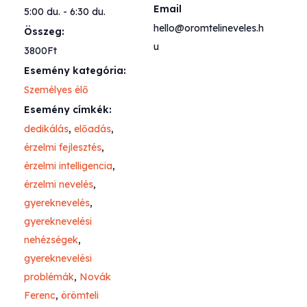
Email
5:00 du. - 6:30 du.
hello@oromtelineveles.h
Összeg:
u
3800Ft
Esemény kategória:
Személyes élő
Esemény címkék:
dedikálás
,
előadás
,
érzelmi fejlesztés
,
érzelmi intelligencia
,
érzelmi nevelés
,
gyereknevelés
,
gyereknevelési
nehézségek
,
gyereknevelési
problémák
,
Novák
Ferenc
,
örömteli