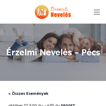
Érzelmi Nevelés – Pécs
« Összes Események
október 27. 5:00 du.
-
6:30 du.
3800FT