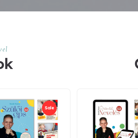
vel
ok
Sale