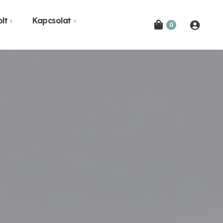
lt
Kapcsolat
0
Novák Ferencről
Bejelentkezés
etekben
Kapcsolat
Hírlevél feliratkozás