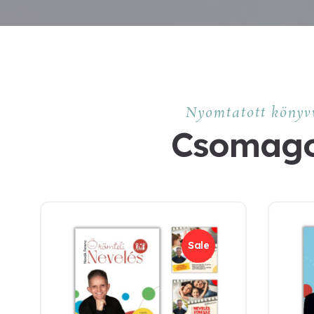
Nyomtatott könyv
Csomag
Sale