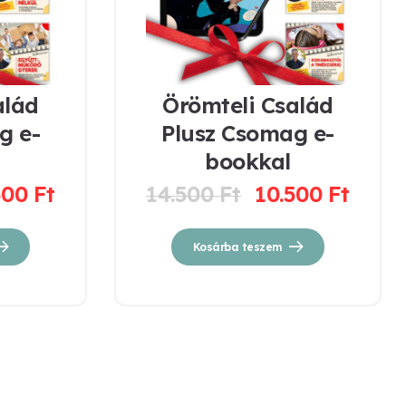
alád
Örömteli Család
g e-
Plusz Csomag e-
bookkal
500
Ft
14.500
Ft
10.500
Ft
Kosárba teszem