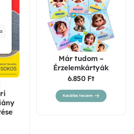
a
Már tudom –
Érzelemkártyák
6.850
Ft
:
ri
Kosárba teszem
iány
tése