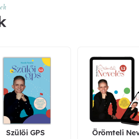
ek
k
Szülői GPS
Örömteli Nev