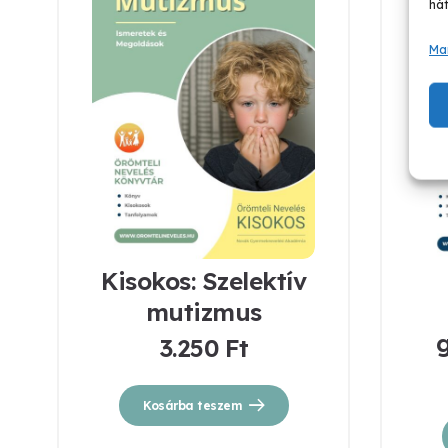
hát
Ma
Kisokos: Szelektív
mutizmus
g
3.250
Ft
Kosárba teszem