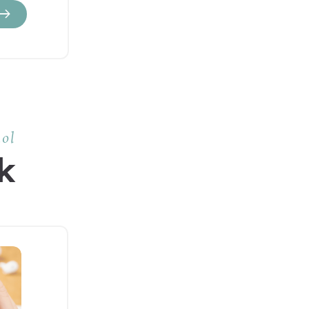
hol
k