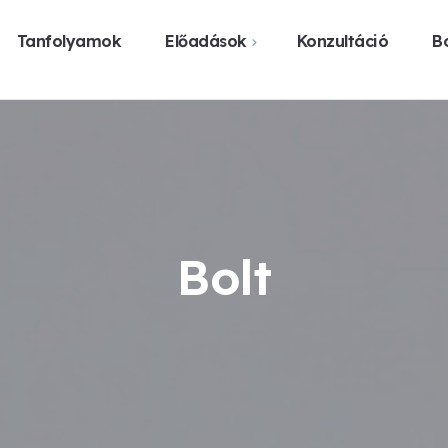
Tanfolyamok
Előadások
Konzultáció
Bo
Webshop
Közelgő előadások
Vásárlás üzl
Előadást szerveznék
Legyen előadás a
városomban
Bolt