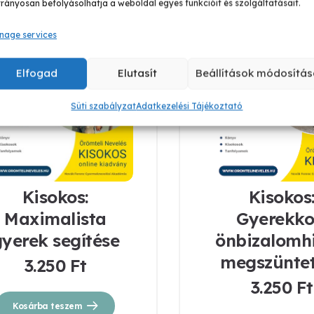
rányosan befolyásolhatja a weboldal egyes funkcióit és szolgáltatásait.
nage services
Elfogad
Elutasít
Beállítások módosítás
Süti szabályzat
Adatkezelési Tájékoztató
Kisokos:
Kisokos
Maximalista
Gyerekko
yerek segítése
önbizalomh
megszünte
3.250
Ft
3.250
Ft
Kosárba teszem