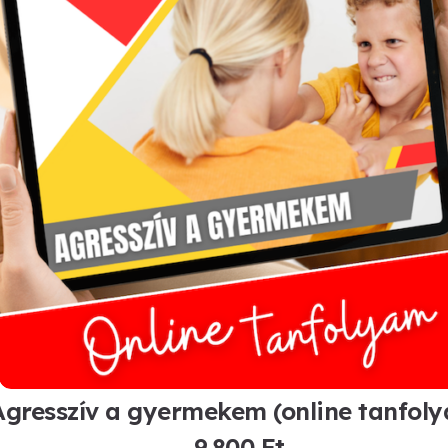
Agresszív a gyermekem (online tanfol
9.800
Ft