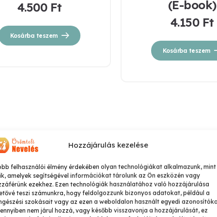
(E-book)
4.500
Ft
4.150
Ft
Kosárba teszem
Kosárba teszem
nline kiadványok
Hozzájárulás kezelése
isokosok
obb felhasználói élmény érdekében olyan technológiákat alkalmazunk, mint
ik, amelyek segítségével információkat tárolunk az Ön eszközén vagy
zzáférünk ezekhez. Ezen technológiák használatához való hozzájárulása
etővé teszi számunkra, hogy feldolgozzunk bizonyos adatokat, például a
gészési szokásait vagy az ezen a weboldalon használt egyedi azonosítóka
nnyiben nem járul hozzá, vagy később visszavonja a hozzájárulását, ez