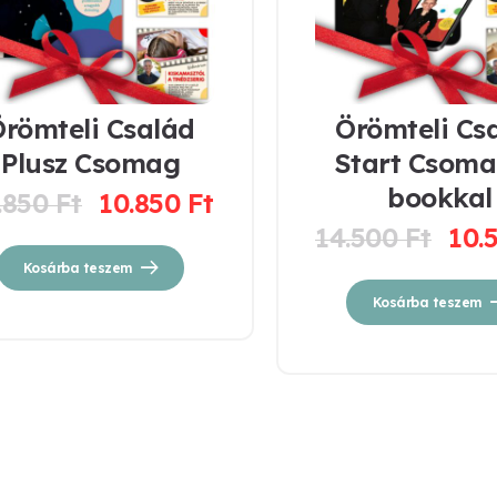
römteli Család
Örömteli Cs
Plusz Csomag
Start Csoma
bookkal
.850
Ft
10.850
Ft
14.500
Ft
10.
Kosárba teszem
Kosárba teszem