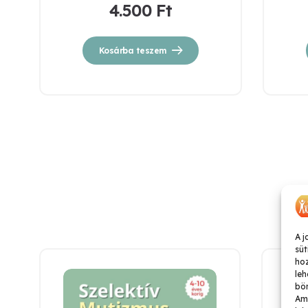
4.500
Ft
Kosárba teszem
O
K
A j
süt
ho
leh
bön
Ame