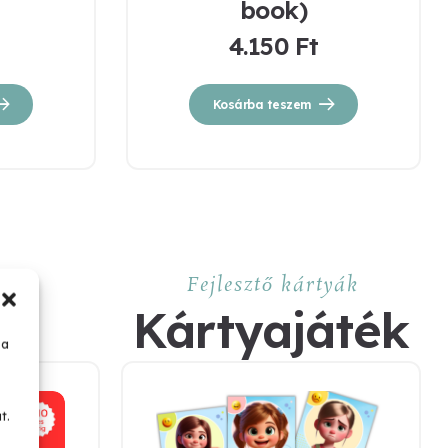
book)
4.150
Ft
Kosárba teszem
Fejlesztő kártyák
Kártyajáték
 a
t.