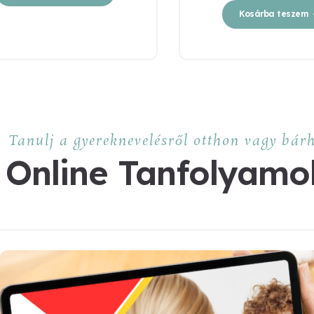
Kosárba teszem
Tanulj a gyereknevelésről otthon vagy bár
Online Tanfolyamo