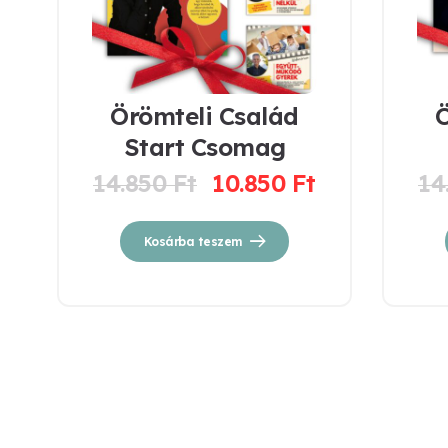
Örömteli Család
Ö
Start Csomag
14.850
Ft
10.850
Ft
14
Kosárba teszem