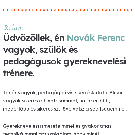
Rólam
Üdvözöllek, én
Novák Ferenc
vagyok, szülők és
pedagógusok gyereknevelési
trénere.
Tanár vagyok, pedagógiai viselkedéskutató. Akkor
vagyok sikeres a hivatásommal, ha Te értőbb,
megértőbb és sikeres szülővé válsz a segítségemmel.
Gyereknevelési ismereteimmel és gyakorlatias
technikáimmal azt szolgálom, hogy minél