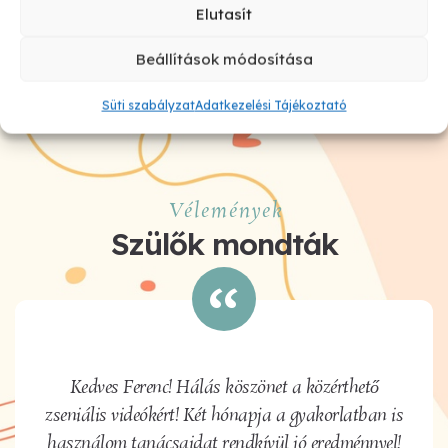
Elutasít
Beállítások módosítása
Süti szabályzat
Adatkezelési Tájékoztató
Vélemények
Szülők mondták
Kedves Ferenc! Hálás köszönet a közérthető
zseniális videókért! Két hónapja a gyakorlatban is
használom tanácsaidat rendkívül jó eredménnyel!