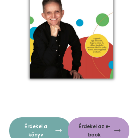
Érdekel a
Érdekel az e-
könyv
book