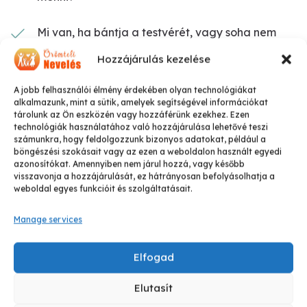
Mi van, ha bántja a testvérét, vagy soha nem
akar elaludni egyedül?
Hozzájárulás kezelése
Hogy neveljem, ha elváltam?
A jobb felhasználói élmény érdekében olyan technológiákat
alkalmazunk, mint a sütik, amelyek segítségével információkat
tárolunk az Ön eszközén vagy hozzáférünk ezekhez. Ezen
T
elis-tele van azonnal alkalmazható
technológiák használatához való hozzájárulása lehetővé teszi
gyereknevelési tanácsokkal.
számunkra, hogy feldolgozzunk bizonyos adatokat, például a
böngészési szokásait vagy az ezen a weboldalon használt egyedi
azonosítókat. Amennyiben nem járul hozzá, vagy később
Elméleti okoskodások helyett gyakorlatias,
visszavonja a hozzájárulását, ez hátrányosan befolyásolhatja a
weboldal egyes funkcióit és szolgáltatásait.
azonnal alkalmazható technikákat kapsz
problémáidra.
Manage services
Ahogy használni kezded a gyakorlatias
Elfogad
tanácsokat, visszatér a családi béke.
Elutasít