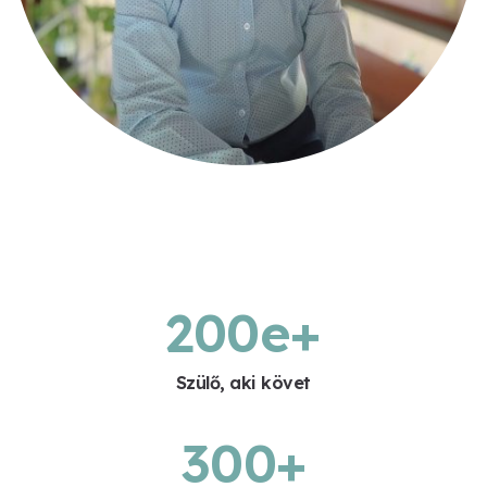
200
e+
Szülő, aki követ
300
+