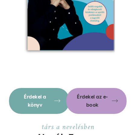
Érdekel a
Érdekel az e-
könyv
book
társ a nevelésben