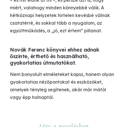
– és mit élünk át mi –, és persze azt is, hogy
miért, valahogy minden könnyebbé válik. A
hétköznapi helyzetek hirtelen kevésbé válnak
csatatérré, és sokkal több a nyugalom, az
együttműködés, a „jó, ezt értem” pillanat.
Novák Ferenc könyvei ehhez adnak
őszinte, érthető és használható,
gyakorlatias útmutatókat.
Nem bonyolult elméleteket kapsz, hanem olyan
gyakorlatias nézőpontokat és eszközöket,
amelyek tényleg segítenek, akár már mától
vagy épp holnaptól.
társ a nevelésben