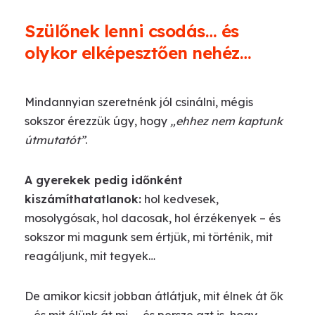
Szülőnek lenni csodás… és
olykor elképesztően nehéz…
Mindannyian szeretnénk jól csinálni, mégis
sokszor érezzük úgy, hogy
„ehhez nem kaptunk
útmutatót”
.
A gyerekek pedig időnként
kiszámíthatatlanok:
hol kedvesek,
mosolygósak, hol dacosak, hol érzékenyek – és
sokszor mi magunk sem értjük, mi történik, mit
reagáljunk, mit tegyek…
De amikor kicsit jobban átlátjuk, mit élnek át ők