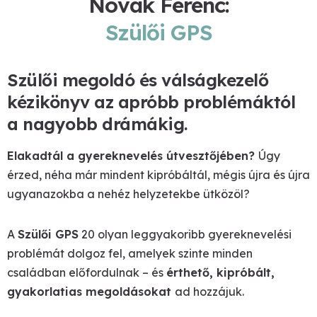
Novák Ferenc:
Szülői GPS
Szülői megoldó és válságkezelő
kézikönyv az apróbb problémáktól
a nagyobb drámákig.
Elakadtál a gyereknevelés útvesztőjében?
Úgy
érzed, néha már mindent kipróbáltál, mégis újra és újra
ugyanazokba a nehéz helyzetekbe ütközöl?
A
Szülői GPS
20 olyan leggyakoribb gyereknevelési
problémát dolgoz fel, amelyek szinte minden
családban előfordulnak – és
érthető, kipróbált,
gyakorlatias megoldásokat
ad hozzájuk.