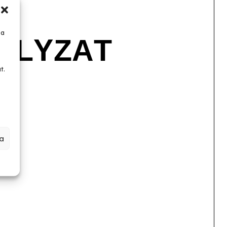
 a
t.
a