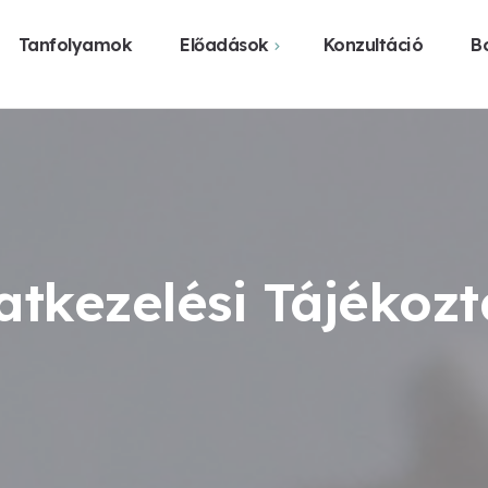
Tanfolyamok
Előadások
Konzultáció
Bo
Webshop
Közelgő előadások
Vásárlás üzl
Előadást szerveznék
Legyen előadás a
városomban
atkezelési Tájékozt