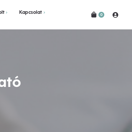
lt
Kapcsolat
0
Novák Ferencről
Bejelentkezés
etekben
Kapcsolat
Hírlevél feliratkozás
ató