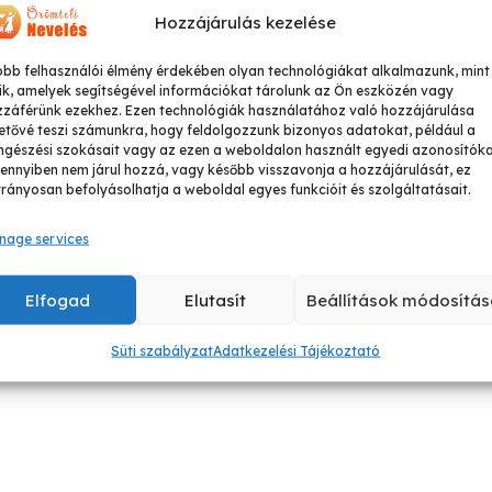
Hozzájárulás kezelése
obb felhasználói élmény érdekében olyan technológiákat alkalmazunk, mint
ik, amelyek segítségével információkat tárolunk az Ön eszközén vagy
zzáférünk ezekhez. Ezen technológiák használatához való hozzájárulása
etővé teszi számunkra, hogy feldolgozzunk bizonyos adatokat, például a
gészési szokásait vagy az ezen a weboldalon használt egyedi azonosítóka
nnyiben nem járul hozzá, vagy később visszavonja a hozzájárulását, ez
rányosan befolyásolhatja a weboldal egyes funkcióit és szolgáltatásait.
nage services
Elfogad
Elutasít
Beállítások módosítás
Süti szabályzat
Adatkezelési Tájékoztató