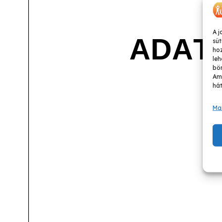
A j
süt
ho
leh
bön
Ame
hát
Ma