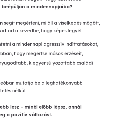
ó beépüljön a mindennapjaiba?
am
segít megérteni, mi áll a viselkedés mögött,
kat
ad a kezedbe, hogy képes legyél:
etni a mindennapi agresszív indíttatásokat,
ban, hogy megértse mások érzéseit,
 nyugodtabb, kiegyensúlyozottabb családi
ideóban mutatja be a leghatékonyabb
etés nélkül.
b lesz – minél előbb lépsz, annál
 a pozitív változást.