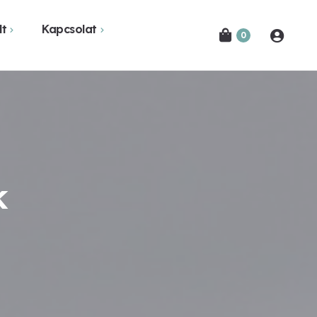
lt
Kapcsolat
0
ovák Ferencről
Bejelentkezés
etekben
apcsolat
írlevél feliratkozás
k