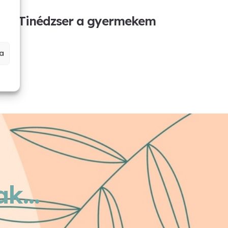
Tinédzser a gyermekem
a
k...