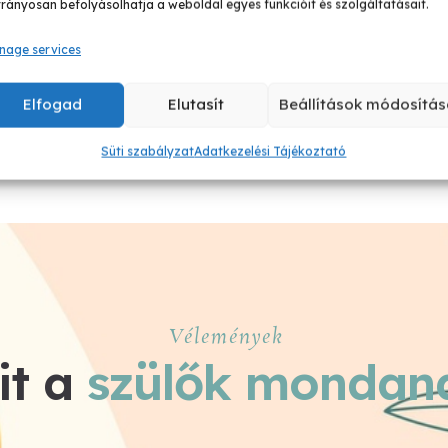
rányosan befolyásolhatja a weboldal egyes funkcióit és szolgáltatásait.
Béke a testvérek között
nage services
Elfogad
Elutasít
Beállítások módosítás
Süti szabályzat
Adatkezelési Tájékoztató
Vélemények
it a
szülők mondana