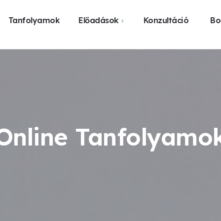
Tanfolyamok
Előadások
Konzultáció
Bo
Webshop
N
Közelgő előadások
Vásárlás üzl
K
Előadást szerveznék
H
Legyen előadás a
városomban
Online Tanfolyamo