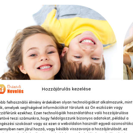
Hozzájárulás kezelése
obb felhasználói élmény érdekében olyan technológiákat alkalmazunk, mint
ik, amelyek segítségével információkat tárolunk az Ön eszközén vagy
zzáférünk ezekhez. Ezen technológiák használatához való hozzájárulása
etővé teszi számunkra, hogy feldolgozzunk bizonyos adatokat, például a
gészési szokásait vagy az ezen a weboldalon használt egyedi azonosítóka
nnyiben nem járul hozzá, vagy később visszavonja a hozzájárulását, ez