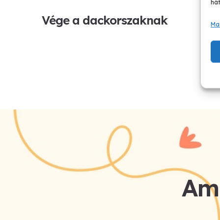
hát
Vége a dackorszaknak
Ma
Am