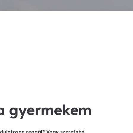
 a gyermekem
ndulatosan reagál? Vagy szeretnéd