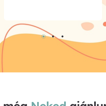
t még
Neked
ajánlu