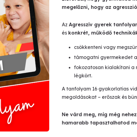
megelőzni, hogy az agresszi
Az
Agresszív gyerek tanfoly
és
konkrét, működő techniká
csökkenteni vagy megszünt
támogatni gyermekedet ab
fokozatosan kialakítani a
légkört.
A tanfolyam 16 gyakorlatias v
megoldásokat – erőszak és bünt
Ne várd meg, míg még nehezeb
hamarabb tapasztalhatod meg