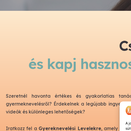
C
és kapj haszno
Szeretnél havonta értékes és gyakorlatias taná
gyermeknevelésről? Érdekelnek a legújabb ingyenes k
videók és különleges lehetőségek?
A j
Iratkozz fel a
Gyereknevelési Levelekre
, amely sokk
süt