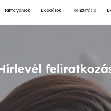
Tanfolyamok
Előadások
Konzultáció
Bo
Webshop
Közelgő előadások
Vásárlás üzl
Előadást szerveznék
Legyen előadás a
városomban
Hírlevél feliratkozá