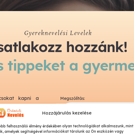
Gyereknevelési Levelek
satlakozz hozzánk!
s tippeket a gyerm
csokat kapni a
Megszólítás:
iadványok, friss
Hozzájárulás kezelése
obb felhasználói élmény érdekében olyan technológiákat alkalmazunk, mint
Email cím:
al több, mint egy
ik, amelyek segítségével információkat tárolunk az Ön eszközén vagy