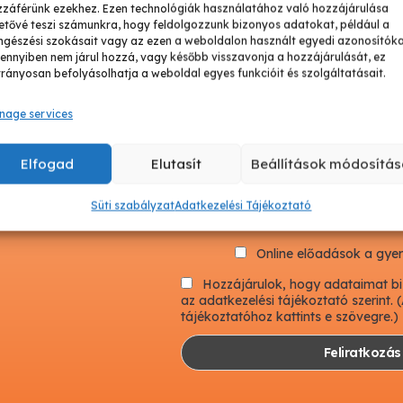
zzáférünk ezekhez. Ezen technológiák használatához való hozzájárulása
lt módszerek és
etővé teszi számunkra, hogy feldolgozzunk bizonyos adatokat, például a
oknak – mindez
gészési szokásait vagy az ezen a weboldalon használt egyedi azonosítóka
nnyiben nem járul hozzá, vagy később visszavonja a hozzájárulását, ez
rányosan befolyásolhatja a weboldal egyes funkcióit és szolgáltatásait.
Város
nage services
Elfogad
Elutasít
Beállítások módosítás
Gyereknevelési Leve
Süti szabályzat
Adatkezelési Tájékoztató
Előadást szeretnék 
Online előadások a gye
Hozzájárulok, hogy adataimat b
az adatkezelési tájékoztató szerint. 
tájékoztatóhoz kattints e szövegre.)