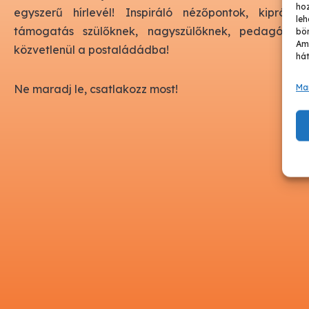
ho
egyszerű hírlevél! Inspiráló nézőpontok, kipróbá
leh
támogatás szülőknek, nagyszülőknek, pedagógus
bön
Ame
közvetlenül a postaládádba!
hát
Ma
Ne maradj le, csatlakozz most!