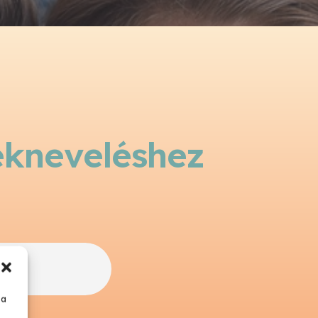
ekneveléshez
 a