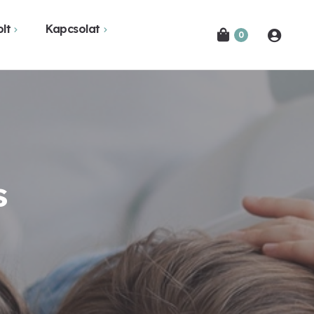
lt
Kapcsolat
0
Novák Ferencről
Bejelentkezés
etekben
Kapcsolat
Hírlevél feliratkozás
s