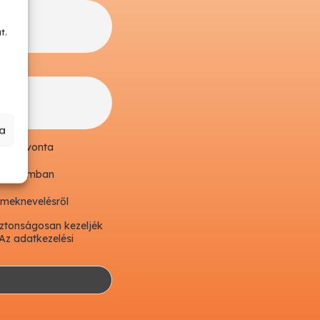
t.
a
lek havonta
városomban
rmeknevelésről
iztonságosan kezeljék
(Az adatkezelési