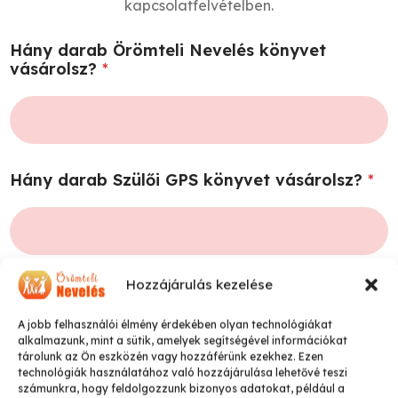
kapcsolatfelvételben.
Hány darab Örömteli Nevelés könyvet
vásárolsz?
*
Hány darab Szülői GPS könyvet vásárolsz?
*
Hozzájárulás kezelése
Milyen pénznemben szeretnél fizetni?
*
A jobb felhasználói élmény érdekében olyan technológiákat
Forint (4.500 Ft/db)
alkalmazunk, mint a sütik, amelyek segítségével információkat
tárolunk az Ön eszközén vagy hozzáférünk ezekhez. Ezen
Euro (12 Euro/db)
technológiák használatához való hozzájárulása lehetővé teszi
számunkra, hogy feldolgozzunk bizonyos adatokat, például a