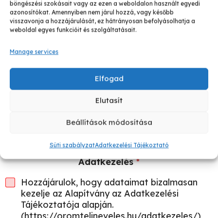
böngészési szokásait vagy az ezen a weboldalon használt egyedi
Megjegyzés
azonosítókat. Amennyiben nem járul hozzá, vagy később
visszavonja a hozzájárulását, ez hátrányosan befolyásolhatja a
weboldal egyes funkcióit és szolgáltatásait.
Manage services
Elfogad
Bármilyen megjegyzést írhatsz ide. Illetve, ha
Elutasít
vállalkozás vagy szervezet számára szeretnél számlát,
akkor ide írd be a szervezet nevét, címét, EU-s
Beállítások módosítása
adószámát és az e-mailt, amire küldjük majd a
számlát, ha különbözne a fentitől.
Süti szabályzat
Adatkezelési Tájékoztató
Adatkezelés
*
Hozzájárulok, hogy adataimat bizalmasan
kezelje az Alapítvány az Adatkezelési
Tájékoztatója alapján.
(https://oromtelineveles.hu/adatkezeles/)