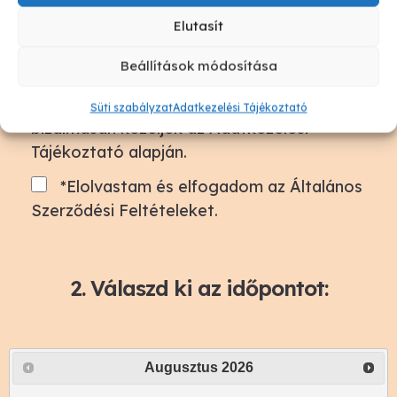
Elutasít
Beállítások módosítása
*Hozzájárulok, hogy adataimat
Süti szabályzat
Adatkezelési Tájékoztató
bizalmasan kezeljék az
Adatkezelési
Tájékoztató
alapján.
*Elolvastam és elfogadom az
Általános
Szerződési Feltételeket
.
2. Válaszd ki az időpontot:
Augusztus
2026