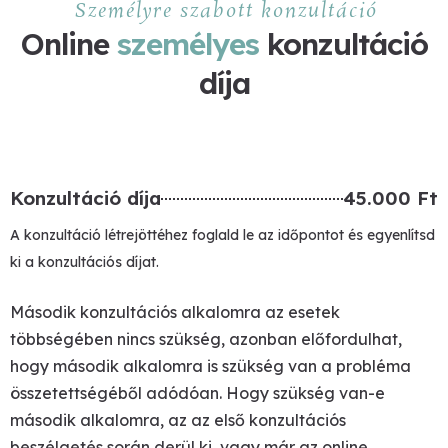
Személyre szabott konzultáció
Online
személyes
konzultáció
díja
Konzultáció díja
45.000 Ft
A konzultáció létrejöttéhez foglald le az időpontot és egyenlítsd
ki a konzultációs díjat.
Második konzultációs alkalomra az esetek
többségében nincs szükség, azonban előfordulhat,
hogy második alkalomra is szükség van a probléma
összetettségéből adódóan. Hogy szükség van-e
második alkalomra, az az első konzultációs
beszélgetés során derül ki, vagy már az online