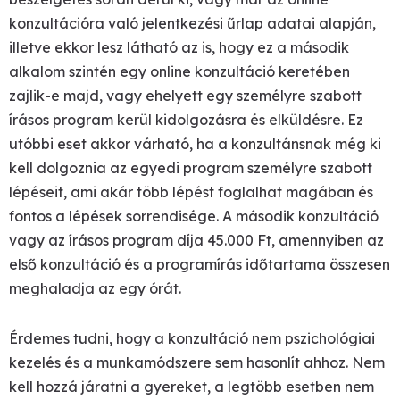
konzultációra való jelentkezési űrlap adatai alapján,
illetve ekkor lesz látható az is, hogy ez a második
alkalom szintén egy online konzultáció keretében
zajlik-e majd, vagy ehelyett egy személyre szabott
írásos program kerül kidolgozásra és elküldésre. Ez
utóbbi eset akkor várható, ha a konzultánsnak még ki
kell dolgoznia az egyedi program személyre szabott
lépéseit, ami akár több lépést foglalhat magában és
fontos a lépések sorrendisége.
A második konzultáció
vagy az írásos program díja 45.000 Ft, amennyiben az
első konzultáció és a programírás időtartama összesen
meghaladja az egy órát.
Érdemes tudni, hogy a konzultáció nem pszichológiai
kezelés és a munkamódszere sem hasonlít ahhoz. Nem
kell hozzá járatni a gyereket, a legtöbb esetben nem