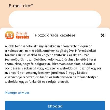
E-mail cím:*
Telefonszám:*
Hozzájárulás kezelése
A jobb felhasználói élmény érdekében olyan technológiákat
alkalmazunk, mint a sütik, amelyek segítségével információkat
tárolunk az Ön eszközén vagy hozzáférünk ezekhez. Ezen
technológiák használatához való hozzájárulása lehetővé teszi
Gyermek vagy gyermekek életkora:*
számunkra, hogy feldolgozzunk bizonyos adatokat, például a
böngészési szokásait vagy az ezen a weboldalon használt egyedi
azonosítókat. Amennyiben nem járul hozzá, vagy később
visszavonja a hozzájárulását, ez hátrányosan befolyásolhatja a
weboldal egyes funkcióit és szolgáltatásait.
A megoldásra váró probléma rövid leírása:*
Manage services
Elfogad