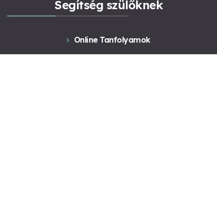
Segítség szülőknek
Online Tanfolyamok
Könyvek
Előadások
Videó blog
Konzultáció
Kapcsolat