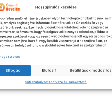
Hozzájárulás kezelése
obb felhasználói élmény érdekében olyan technológiákat alkalmazunk, mint
ik, amelyek segítségével információkat tárolunk az Ön eszközén vagy
zzáférünk ezekhez. Ezen technológiák használatához való hozzájárulása
etővé teszi számunkra, hogy feldolgozzunk bizonyos adatokat, például a
gészési szokásait vagy az ezen a weboldalon használt egyedi azonosítóka
nnyiben nem járul hozzá, vagy később visszavonja a hozzájárulását, ez
rányosan befolyásolhatja a weboldal egyes funkcióit és szolgáltatásait.
nage services
Elfogad
Elutasít
Beállítások módosítás
Süti szabályzat
Adatkezelési Tájékoztató