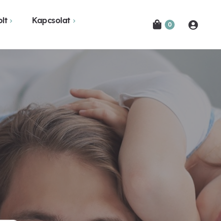
lt
Kapcsolat
0
Novák Ferencről
Bejelentkezés
etekben
Kapcsolat
Hírlevél feliratkozás