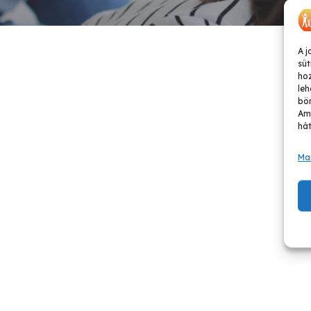
A j
süt
ho
leh
bön
Ame
hát
Ma