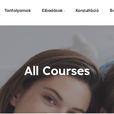
Tanfolyamok
Előadások
Konzultáció
Bo
Webshop
Közelgő előadások
Vásárlás üzl
Előadást szerveznék
Legyen előadás a
városomban
All Courses