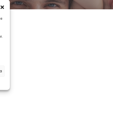
 a
t.
a