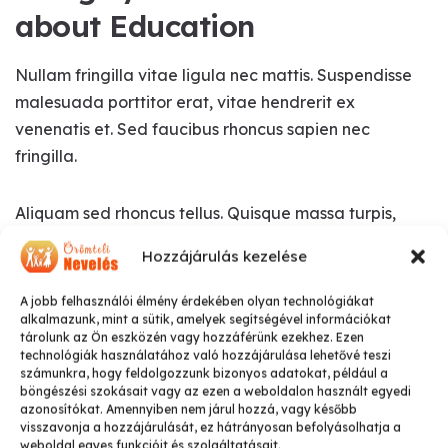
about Education
Nullam fringilla vitae ligula nec mattis. Suspendisse
malesuada porttitor erat, vitae hendrerit ex
venenatis et. Sed faucibus rhoncus sapien nec
fringilla.
Aliquam sed rhoncus tellus. Quisque massa turpis,
egestas eget luctus vitae, ultrices nec eros. Donec
Hozzájárulás kezelése
porttitor sem et arcu finibus dignissim. Vivamus ut
efficitur dui, et vehicula ex. Cras efficitur orci ac
A jobb felhasználói élmény érdekében olyan technológiákat
lectus pharetra, ac porttitor magna condimentum.
alkalmazunk, mint a sütik, amelyek segítségével információkat
tárolunk az Ön eszközén vagy hozzáférünk ezekhez. Ezen
technológiák használatához való hozzájárulása lehetővé teszi
számunkra, hogy feldolgozzunk bizonyos adatokat, például a
böngészési szokásait vagy az ezen a weboldalon használt egyedi
azonosítókat. Amennyiben nem járul hozzá, vagy később
visszavonja a hozzájárulását, ez hátrányosan befolyásolhatja a
weboldal egyes funkcióit és szolgáltatásait.