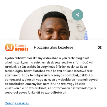
Hozzájárulás kezelése
A jobb felhasználói élmény érdekében olyan technológiákat
alkalmazunk, mint a sütik, amelyek segítségével információkat
tárolunk az Ön eszközén vagy hozzáférünk ezekhez. Ezen
technológiák használatához való hozzájárulása lehetővé teszi
számunkra, hogy feldolgozzunk bizonyos adatokat, például a
Salman Burke
böngészési szokásait vagy az ezen a weboldalon használt egyedi
azonosítókat. Amennyiben nem járul hozzá, vagy később
English Teacher
visszavonja a hozzájárulását, ez hátrányosan befolyásolhatja a
weboldal egyes funkcióit és szolgáltatásait.
Manage services