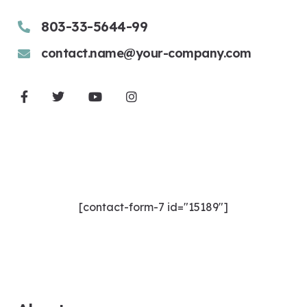
803-33-5644-99
contact.name@your-company.com
Contact Me
[contact-form-7 id="15189"]