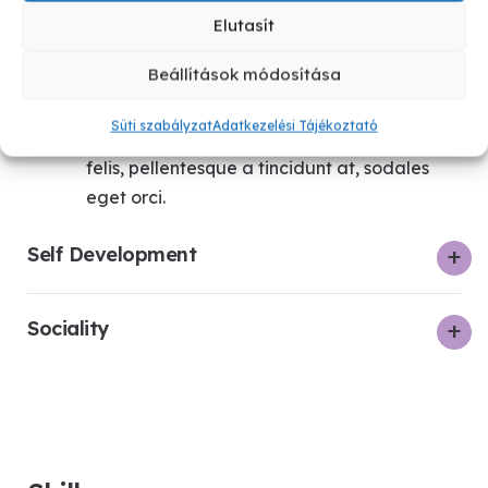
Elutasít
Teamwork
Beállítások módosítása
Curabitur venenatis nibh eu augue
Süti szabályzat
Adatkezelési Tájékoztató
commodo finibus ac eu mi. Nullam neque
felis, pellentesque a tincidunt at, sodales
eget orci.
Self Development
Sociality