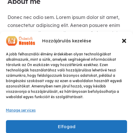
About me
Donec nec odio sem. Lorem ipsum dolor sit amet,
consectetur adipiscing elit. Aenean posuere enim
eu tellus condimentum ullamcorper. Quisque dolor
Hozzájárulás kezelése
risus, blandit et sem eu, faucibus efficitur augue.
A jobb felhasználói élmény érdekében olyan technológiákat
Quisque at ornare ipsum. Curabitur viverra, nibh
alkalmazunk, mint a sütik, amelyek segítségével információkat
tárolunk az Ön eszközén vagy hozzáférünk ezekhez. Ezen
vitae bibendum semper, tortor ipsum euismod
technológiák használatához való hozzájárulása lehetővé teszi
mauris, a facilisis ex enim non nibh.
számunkra, hogy feldolgozzunk bizonyos adatokat, például a
böngészési szokásait vagy az ezen a weboldalon használt egyedi
azonosítókat. Amennyiben nem járul hozzá, vagy később
visszavonja a hozzájárulását, ez hátrányosan befolyásolhatja a
Contact Me
weboldal egyes funkcióit és szolgáltatásait.
Manage services
Elfogad
Experience