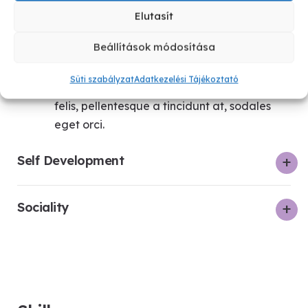
Elutasít
Teamwork
Beállítások módosítása
Curabitur venenatis nibh eu augue
Süti szabályzat
Adatkezelési Tájékoztató
commodo finibus ac eu mi. Nullam neque
felis, pellentesque a tincidunt at, sodales
eget orci.
Self Development
Sociality