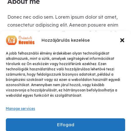
About me
Donec nec odio sem. Lorem ipsum dolor sit amet,
consectetur adipiscing elit. Aenean posuere enim
eu tellus condimentum ullamcorper. Quisque dolor
Hozzájárulás kezelése
risus, blandit et sem eu, faucibus efficitur augue.
A jobb felhasználói élmény érdekében olyan technológiákat
Quisque at ornare ipsum. Curabitur viverra, nibh
alkalmazunk, mint a sütik, amelyek segítségével információkat
tárolunk az Ön eszközén vagy hozzáférünk ezekhez. Ezen
vitae bibendum semper, tortor ipsum euismod
technológiák használatához való hozzájárulása lehetővé teszi
mauris, a facilisis ex enim non nibh.
számunkra, hogy feldolgozzunk bizonyos adatokat, például a
böngészési szokásait vagy az ezen a weboldalon használt egyedi
azonosítókat. Amennyiben nem járul hozzá, vagy később
visszavonja a hozzájárulását, ez hátrányosan befolyásolhatja a
Contact Me
weboldal egyes funkcióit és szolgáltatásait.
Manage services
Elfogad
Experience