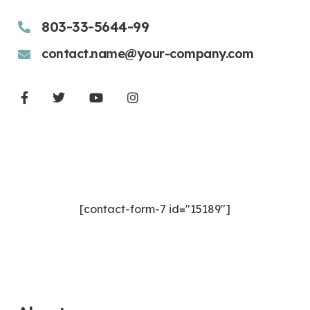
803-33-5644-99
contact.name@your-company.com
Contact Me
[contact-form-7 id="15189"]