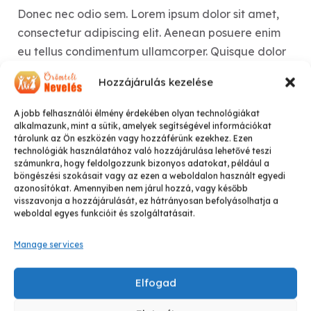
Donec nec odio sem. Lorem ipsum dolor sit amet,
consectetur adipiscing elit. Aenean posuere enim
eu tellus condimentum ullamcorper. Quisque dolor
risus, blandit et sem eu, faucibus efficitur augue.
Hozzájárulás kezelése
Quisque at ornare ipsum. Curabitur viverra, nibh
A jobb felhasználói élmény érdekében olyan technológiákat
alkalmazunk, mint a sütik, amelyek segítségével információkat
vitae bibendum semper, tortor ipsum euismod
tárolunk az Ön eszközén vagy hozzáférünk ezekhez. Ezen
mauris, a facilisis ex enim non nibh.
technológiák használatához való hozzájárulása lehetővé teszi
számunkra, hogy feldolgozzunk bizonyos adatokat, például a
böngészési szokásait vagy az ezen a weboldalon használt egyedi
azonosítókat. Amennyiben nem járul hozzá, vagy később
Contact Me
visszavonja a hozzájárulását, ez hátrányosan befolyásolhatja a
weboldal egyes funkcióit és szolgáltatásait.
Manage services
Experience
Elfogad