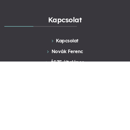
Kapcsolat
Kapcsolat
Novák Ferenc
ÁSZF általános
ÁSZF Konzultáció
Adatkezelés
Like-themes © All Rights Reserved - 2021