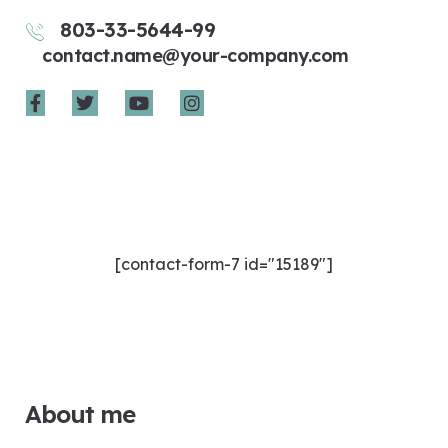
803-33-5644-99
contact.name@your-company.com
Contact Me
[contact-form-7 id="15189"]
About me