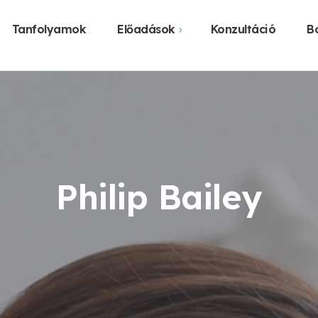
Tanfolyamok
Előadások
Konzultáció
Bo
Webshop
Közelgő előadások
Vásárlás üzl
Előadást szerveznék
Legyen előadás a
városomban
Philip Bailey