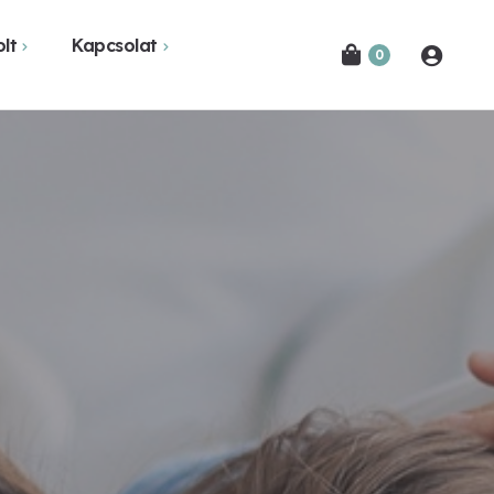
lt
Kapcsolat
0
Novák Ferencről
Bejelentkezés
etekben
Kapcsolat
Hírlevél feliratkozás