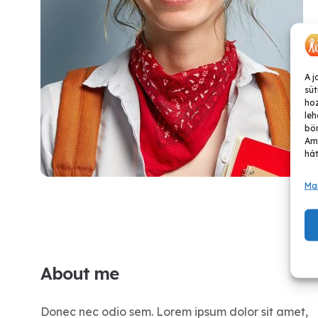
A j
süt
ho
leh
bön
Ame
hát
Ma
About me
Donec nec odio sem. Lorem ipsum dolor sit amet,