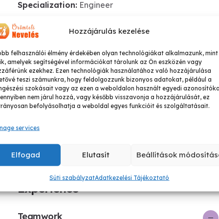
Specialization:
Engineer
Hozzájárulás kezelése
803-33-5644-99
contact.name@your-company.com
obb felhasználói élmény érdekében olyan technológiákat alkalmazunk, mint
ik, amelyek segítségével információkat tárolunk az Ön eszközén vagy
zzáférünk ezekhez. Ezen technológiák használatához való hozzájárulása
etővé teszi számunkra, hogy feldolgozzunk bizonyos adatokat, például a
gészési szokásait vagy az ezen a weboldalon használt egyedi azonosítóka
nnyiben nem járul hozzá, vagy később visszavonja a hozzájárulását, ez
rányosan befolyásolhatja a weboldal egyes funkcióit és szolgáltatásait.
nage services
Elfogad
Elutasít
Beállítások módosítás
Süti szabályzat
Adatkezelési Tájékoztató
Experience
Teamwork