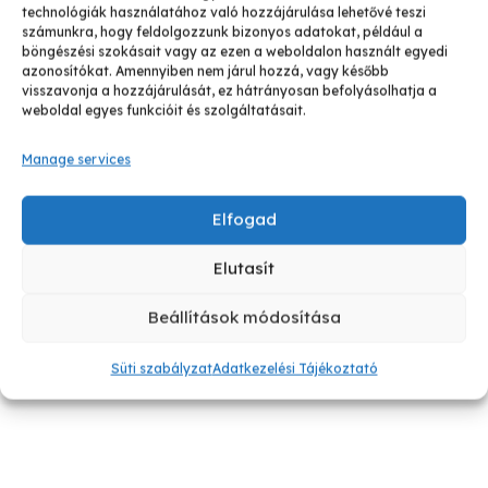
technológiák használatához való hozzájárulása lehetővé teszi
számunkra, hogy feldolgozzunk bizonyos adatokat, például a
böngészési szokásait vagy az ezen a weboldalon használt egyedi
Ez a tanfolyam arról szól, hogy miképp tudod
azonosítókat. Amennyiben nem járul hozzá, vagy később
megszüntetni a gyereknél az agresszív viselkedést…
visszavonja a hozzájárulását, ez hátrányosan befolyásolhatja a
weboldal egyes funkcióit és szolgáltatásait.
Manage services
Elfogad
Elutasít
Beállítások módosítása
Süti szabályzat
Adatkezelési Tájékoztató