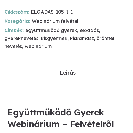
Webinárium
-
Cikkszám:
ELOADAS-105-1-1
Felvételről
Kategória:
Webinárium felvétel
mennyiség
Címkék:
együttműködő gyerek
,
előadás
,
gyereknevelés
,
kisgyermek
,
kiskamasz
,
örömteli
nevelés
,
webinárium
Leírás
Együttműködő Gyerek
Webinárium – Felvételről