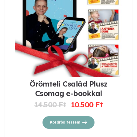
Örömteli Család Plusz
Csomag e-bookkal
14.500
Ft
10.500
Ft
Original
Current
price
price
was:
is:
Kosárba teszem
14.500 Ft.
10.500 Ft.