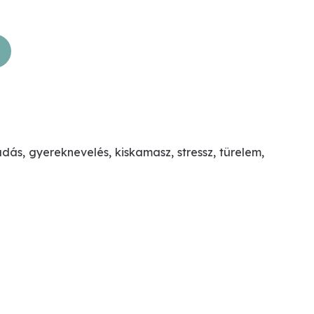
adás
,
gyereknevelés
,
kiskamasz
,
stressz
,
türelem
,