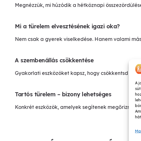
Megnézzük, mi húzódik a hétköznapi összezördülése
Mi a türelem elvesztésének igazi oka?
Nem csak a gyerek viselkedése. Hanem valami más is
A szembenállás csökkentése
Gyakorlati eszközöket kapsz, hogy csökkentsd az á
A j
süt
Tartós türelem – bizony lehetséges
ho
leh
bön
Konkrét eszközök, amelyek segítenek megőrizni a t
Ame
hát
Ma