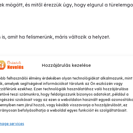
k mögött, és mitől érezzük úgy, hogy elgurul a türelemgo
, amit ha felismerünk, máris változik a helyzet.
Hozzájárulás kezelése
llandó szembenállást – és építs helyette együttműködést,
obb felhasználói élmény érdekében olyan technológiákat alkalmazunk, mint
ik, amelyek segítségével információkat tárolunk az Ön eszközén vagy
zzáférünk ezekhez. Ezen technológiák használatához való hozzájárulása
etővé teszi számunkra, hogy feldolgozzunk bizonyos adatokat, például a
gészési szokásait vagy az ezen a weboldalon használt egyedi azonosítóka
ürelmedet – még a legnehezebb helyzetekben is.
nnyiben nem járul hozzá, vagy később visszavonja a hozzájárulását, ez
rányosan befolyásolhatja a weboldal egyes funkcióit és szolgáltatásait.
nage services