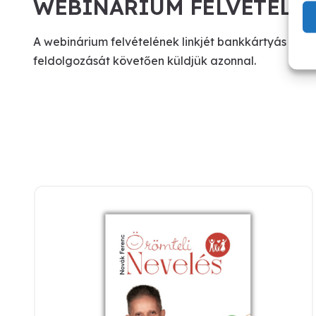
WEBINÁRIUM FELVÉTELÉN
A webinárium felvételének linkjét bankkártyás fiz
feldolgozását követően küldjük azonnal.