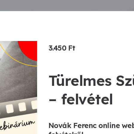
3.450
Ft
Türelmes S
– felvétel
Novák Ferenc online
web