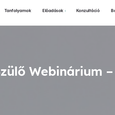
Tanfolyamok
Előadások
Konzultáció
Bo
Webshop
Közelgő előadások
Vásárlás üzl
Előadást szerveznék
Legyen előadás a
városomban
zülő Webinárium – 