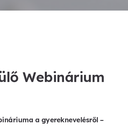
zülő Webinárium
ináriuma a gyereknevelésről –