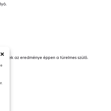
lyó.
 aminek az eredménye éppen a türelmes szülő.
 a
t.