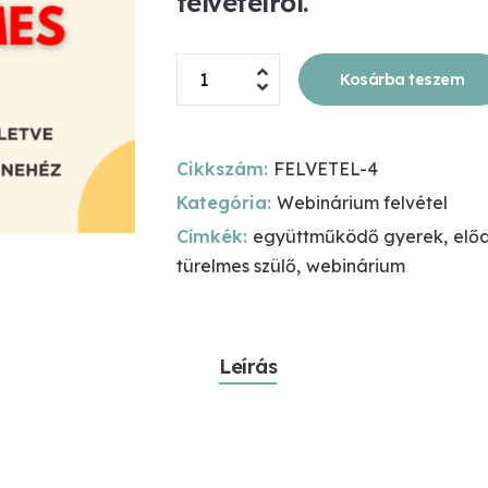
felvételről.
Türelmes
Kosárba teszem
Szülő
Webinárium
-
Cikkszám:
FELVETEL-4
Felvételről
Kategória:
Webinárium felvétel
mennyiség
Címkék:
együttműködő gyerek
,
elő
türelmes szülő
,
webinárium
Leírás