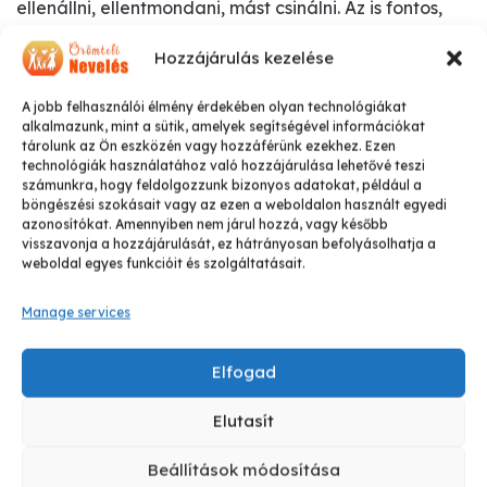
ellenállni, ellentmondani, mást csinálni. Az is fontos,
hogy miért érint egyes szülőket jobban, míg másokat
Hozzájárulás kezelése
kevésbé gyermeküknek ez az időszaka. Mielőtt
azonban javaslok neked pár …
A jobb felhasználói élmény érdekében olyan technológiákat
alkalmazunk, mint a sütik, amelyek segítségével információkat
tárolunk az Ön eszközén vagy hozzáférünk ezekhez. Ezen
technológiák használatához való hozzájárulása lehetővé teszi
számunkra, hogy feldolgozzunk bizonyos adatokat, például a
böngészési szokásait vagy az ezen a weboldalon használt egyedi
azonosítókat. Amennyiben nem járul hozzá, vagy később
visszavonja a hozzájárulását, ez hátrányosan befolyásolhatja a
weboldal egyes funkcióit és szolgáltatásait.
Manage services
Elfogad
Elutasít
Beállítások módosítása