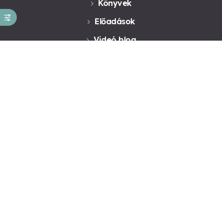
Könyvek
Előadások
Videó blog
Konzultáció
Kapcsolat
Kapcsolat
Novák Ferenc