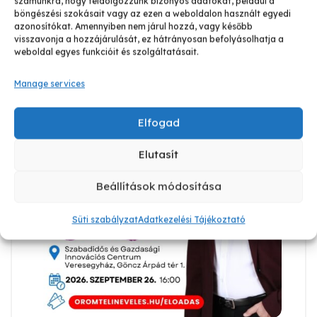
számunkra, hogy feldolgozzunk bizonyos adatokat, például a
böngészési szokásait vagy az ezen a weboldalon használt egyedi
azonosítókat. Amennyiben nem járul hozzá, vagy később
visszavonja a hozzájárulását, ez hátrányosan befolyásolhatja a
weboldal egyes funkcióit és szolgáltatásait.
Manage services
Elfogad
Elutasít
Beállítások módosítása
Süti szabályzat
Adatkezelési Tájékoztató