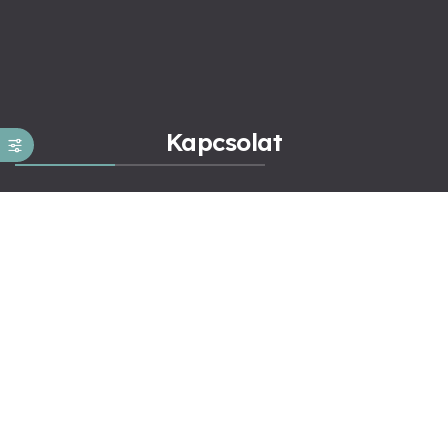
Kapcsolat
Kapcsolat
Novák Ferenc
ÁSZF általános
ÁSZF Konzultáció
Adatkezelés