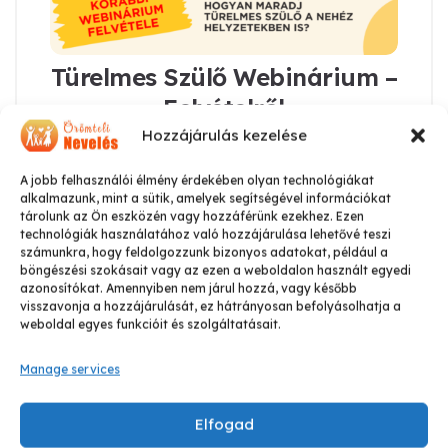
Türelmes Szülő Webinárium –
Felvételről
Hozzájárulás kezelése
3.450
Ft
A jobb felhasználói élmény érdekében olyan technológiákat
alkalmazunk, mint a sütik, amelyek segítségével információkat
Kosárba teszem
tárolunk az Ön eszközén vagy hozzáférünk ezekhez. Ezen
technológiák használatához való hozzájárulása lehetővé teszi
számunkra, hogy feldolgozzunk bizonyos adatokat, például a
böngészési szokásait vagy az ezen a weboldalon használt egyedi
azonosítókat. Amennyiben nem járul hozzá, vagy később
visszavonja a hozzájárulását, ez hátrányosan befolyásolhatja a
weboldal egyes funkcióit és szolgáltatásait.
Manage services
Elfogad