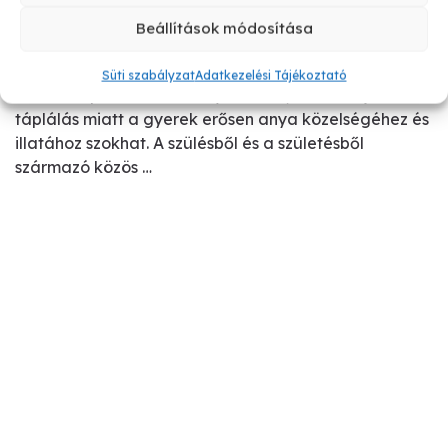
Apa is altathatná a gyereket Apa is altathatná a
Beállítások módosítása
gyereket Apa is altathatná a gyereket, legalábbis
sok anyuka örülne, ha a gyerek elfogadná, hogy Apa
Süti szabályzat
Adatkezelési Tájékoztató
altassa. Apa eleve hátrányban van, mert a tejcsis
táplálás miatt a gyerek erősen anya közelségéhez és
illatához szokhat. A szülésből és a születésből
származó közös …