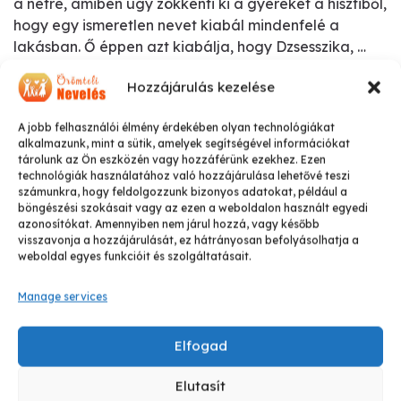
a netre, amiben úgy zökkenti ki a gyereket a hisztiből,
hogy egy ismeretlen nevet kiabál mindenfelé a
lakásban. Ő éppen azt kiabálja, hogy Dzsesszika, …
Hozzájárulás kezelése
A jobb felhasználói élmény érdekében olyan technológiákat
alkalmazunk, mint a sütik, amelyek segítségével információkat
tárolunk az Ön eszközén vagy hozzáférünk ezekhez. Ezen
Videó blog
technológiák használatához való hozzájárulása lehetővé teszi
számunkra, hogy feldolgozzunk bizonyos adatokat, például a
böngészési szokásait vagy az ezen a weboldalon használt egyedi
azonosítókat. Amennyiben nem járul hozzá, vagy később
visszavonja a hozzájárulását, ez hátrányosan befolyásolhatja a
weboldal egyes funkcióit és szolgáltatásait.
Manage services
Elfogad
április 6, 2026
Apa is altathatná a gyereket
Elutasít