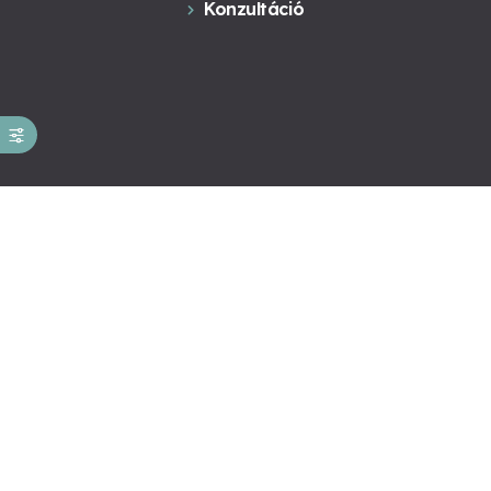
Konzultáció
Kapcsolat
Kapcsolat
Novák Ferenc
ÁSZF általános
ÁSZF Konzultáció
Adatkezelés