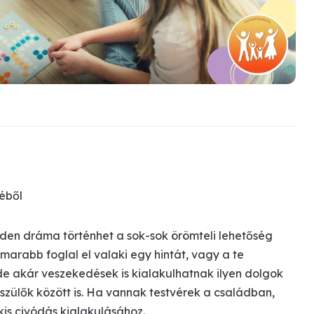
éből
nden dráma történhet a sok-sok örömteli lehetőség
amarabb foglal el valaki egy hintát, vagy a te
de akár veszekedések is kialakulhatnak ilyen dolgok
zülők között is. Ha vannak testvérek a családban,
kis civódás kialakulásához.