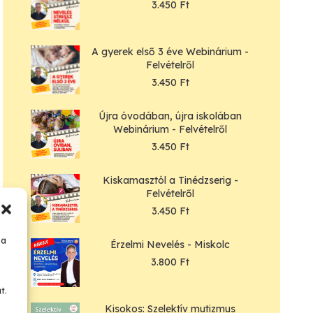
3.450
Ft
A gyerek első 3 éve Webinárium -
Felvételről
3.450
Ft
Újra óvodában, újra iskolában
Webinárium - Felvételről
3.450
Ft
Kiskamasztól a Tinédzserig -
Felvételről
3.450
Ft
 a
Érzelmi Nevelés - Miskolc
3.800
Ft
t.
Kisokos: Szelektív mutizmus