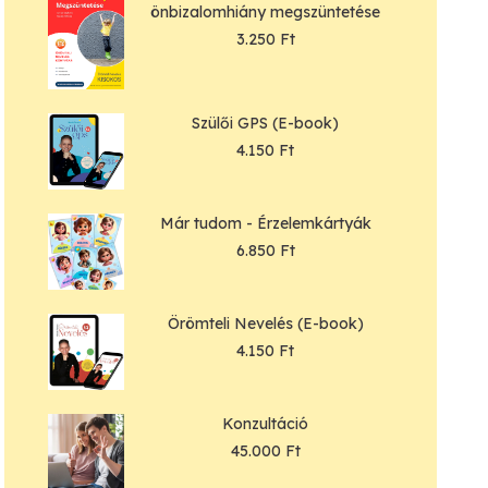
önbizalomhiány megszüntetése
3.250
Ft
Szülői GPS (E-book)
4.150
Ft
Már tudom - Érzelemkártyák
6.850
Ft
Örömteli Nevelés (E-book)
4.150
Ft
Konzultáció
45.000
Ft