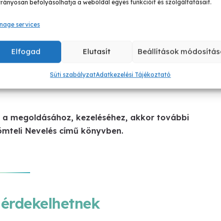
rányosan befolyásolhatja a weboldal egyes funkcióit és szolgáltatásait.
egyinte- nek majd erre, de téged ne zavarjon a
k érd el a gyerekkel, hogy meg- tanuljon elismerni
nage services
rencséjéért. Amikor egy családon belül eléritek ezt,
gre tanítjuk ezzel a gyereket? Dehogy! Mások
Elfogad
Elutasít
Beállítások módosítás
lene adnia. A győzelem iránti vágy teljesen
Süti szabályzat
Adatkezelési Tájékoztató
ek is rengeteg célja lehet, amelyeket szeretne is
k a megoldásához, kezeléséhez, akkor további
ömteli Nevelés című könyvben.
 érdekelhetnek