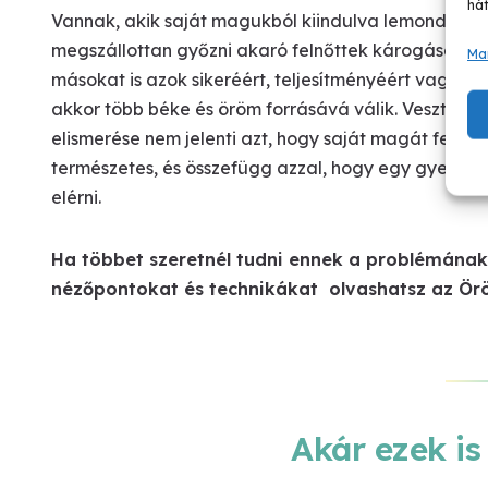
hát
Vannak, akik saját magukból kiindulva lemondóan l
megszállottan győzni akaró felnőttek károgása, csa
Ma
másokat is azok sikeréért, teljesítményéért vagy sze
akkor több béke és öröm forrásává válik. Vesztesé
elismerése nem jelenti azt, hogy saját magát fel kel
természetes, és összefügg azzal, hogy egy gyermekn
elérni.
Ha többet szeretnél tudni ennek a problémána
nézőpontokat és technikákat olvashatsz az Ör
Akár ezek is