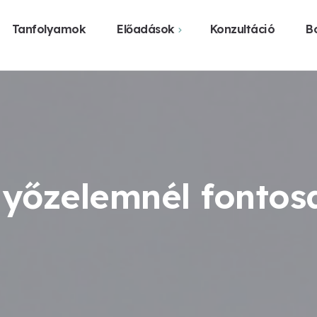
Tanfolyamok
Előadások
Konzultáció
Bo
Webshop
Közelgő előadások
Vásárlás üzl
Előadást szerveznék
Legyen előadás a
városomban
győzelemnél fontos