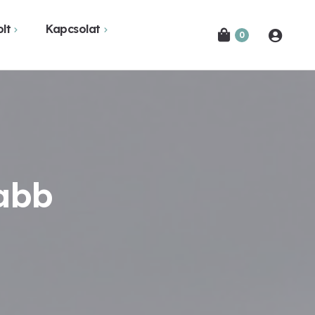
lt
Kapcsolat
0
Novák Ferencről
Bejelentkezés
etekben
Kapcsolat
Hírlevél feliratkozás
abb