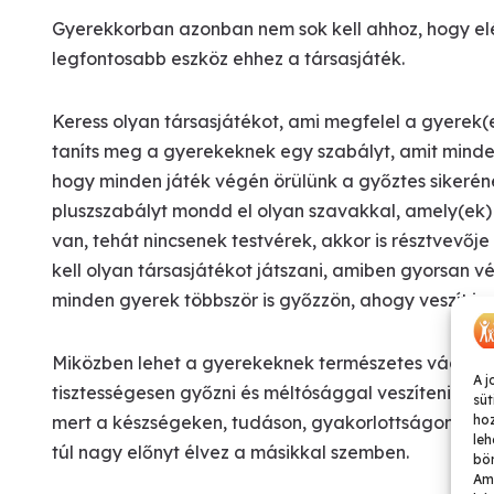
Gyerekkorban azonban nem sok kell ahhoz, hogy elérj
legfontosabb eszköz ehhez a társasjáték.
Keress olyan társasjátékot, ami megfelel a gyerek(e
taníts meg a gyerekeknek egy szabályt, amit minden
hogy minden játék végén örülünk a győztes sikerének
pluszszabályt mondd el olyan szavakkal, amely(ek
van, tehát nincsenek testvérek, akkor is résztvevőj
kell olyan társasjátékot játszani, amiben gyorsan 
minden gyerek többször is győzzön, ahogy veszít is.
Miközben lehet a gyerekeknek természetes vágya a
A j
tisztességesen győzni és méltósággal veszíteni. Err
süt
ho
mert a készségeken, tudáson, gyakorlottságon ala
leh
túl nagy előnyt élvez a másikkal szemben.
bön
Ame