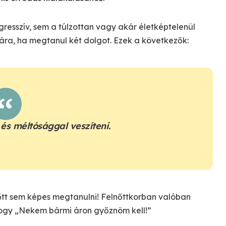
gresszív, sem a túlzottan vagy akár életképtelenül
ámára, ha megtanul két dolgot. Ezek a következők:
és méltósággal veszíteni.
őtt sem képes megtanulni! Felnőttkorban valóban
 hogy „Nekem bármi áron győznöm kell!”