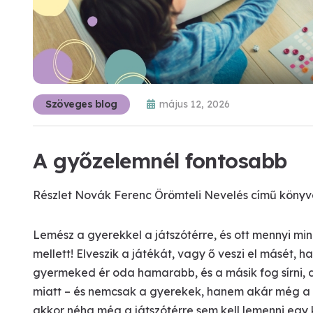
Szöveges blog
május 12, 2026
A győzelemnél fontosabb
Részlet Novák Ferenc Örömteli Nevelés című könyv
Lemész a gyerekkel a játszótérre, és ott mennyi mi
mellett! Elveszik a játékát, vagy ő veszi el másét, h
gyermeked ér oda hamarabb, és a másik fog sírni, 
miatt – és nemcsak a gyerekek, hanem akár még a s
akkor néha még a játszótérre sem kell lemenni egy 