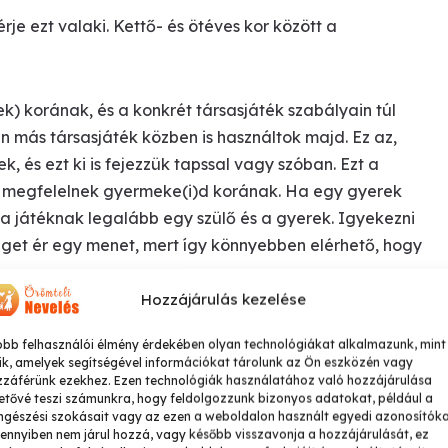
e ezt valaki. Kettő- és ötéves kor között a
k) korának, és a konkrét társasjáték szabályain túl
 más társasjáték közben is használtok majd. Ez az,
, és ezt ki is fejezzük tapssal vagy szóban. Ezt a
) megfelelnek gyermeke(i)d korának. Ha egy gyerek
e a játéknak legalább egy szülő és a gyerek. Igyekezni
véget ér egy menet, mert így könnyebben elérhető, hogy
Hozzájárulás kezelése
 győzelem, így érhető el mégis, hogy megtanuljon
obb felhasználói élmény érdekében olyan technológiákat alkalmazunk, mint
e a célra a legjobbak a szerencsealapú társasjátékok,
ik, amelyek segítségével információkat tárolunk az Ön eszközén vagy
zzáférünk ezekhez. Ezen technológiák használatához való hozzájárulása
pulók használata esetén a nagyobbik testvér gyakran
etővé teszi számunkra, hogy feldolgozzunk bizonyos adatokat, például a
gészési szokásait vagy az ezen a weboldalon használt egyedi azonosítóka
nnyiben nem járul hozzá, vagy később visszavonja a hozzájárulását, ez