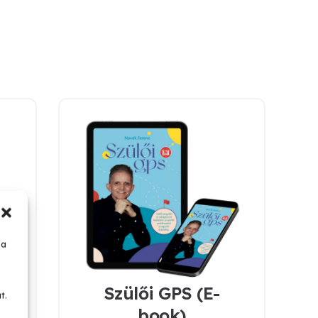
 a
s
Szülői GPS (E-
t.
book)