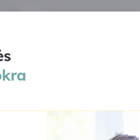
és
okra