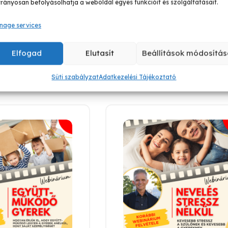
.500
Ft
rányosan befolyásolhatja a weboldal egyes funkcióit és szolgáltatásait.
4.150
Ft
nage services
rba teszem
Kosárba teszem
Elfogad
Elutasít
Beállítások módosítás
Süti szabályzat
Adatkezelési Tájékoztató