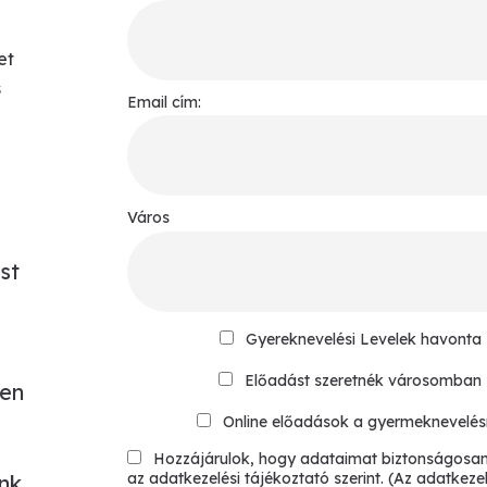
et
s
Email cím:
Város
st
Gyereknevelési Levelek havonta
Előadást szeretnék városomban
sen
Online előadások a gyermeknevelés
Hozzájárulok, hogy adataimat biztonságosan
az adatkezelési tájékoztató szerint. (Az adatkezel
nk