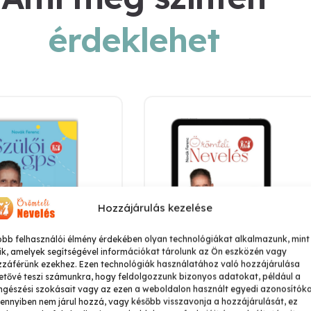
érdeklehet
Hozzájárulás kezelése
obb felhasználói élmény érdekében olyan technológiákat alkalmazunk, mint
ik, amelyek segítségével információkat tárolunk az Ön eszközén vagy
zzáférünk ezekhez. Ezen technológiák használatához való hozzájárulása
etővé teszi számunkra, hogy feldolgozzunk bizonyos adatokat, például a
ülői GPS
Örömteli Nevelé
gészési szokásait vagy az ezen a weboldalon használt egyedi azonosítóka
nnyiben nem járul hozzá, vagy később visszavonja a hozzájárulását, ez
(E-book)