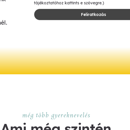
tájékoztatóhoz kattints e szövegre.)
él.
még több gyereknevelés
Ami még szintén