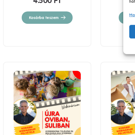
4.500
Ft
4
hát
Ma
Kosárba teszem
Kosá