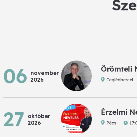
Sze
06
Örömteli 
november
2026
Ceglédbercel
27
Érzelmi N
október
2026
Pécs
17: