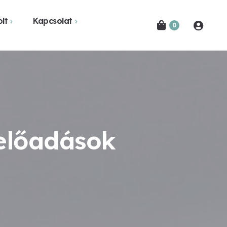
lt
Kapcsolat
0
Novák Ferencről
Bejelentkezés
etekben
Kapcsolat
Hírlevél feliratkozás
 előadások