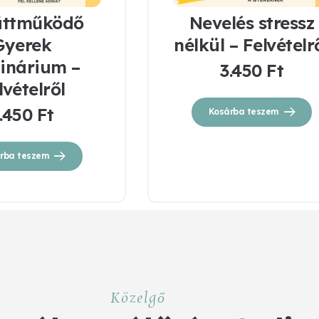
üttműködő
Nevelés stressz
Gyerek
nélkül – Felvételr
inárium –
3.450
Ft
lvételről
.450
Ft
Kosárba teszem
rba teszem
Közelgő