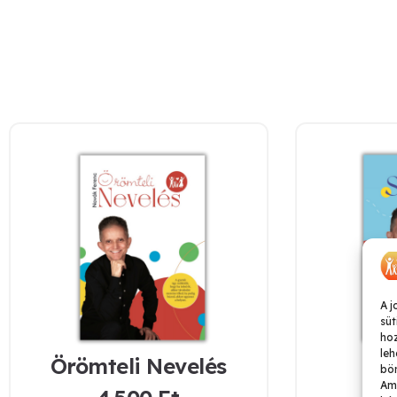
A j
süt
ho
leh
Örömteli Nevelés
Sz
bön
Ame