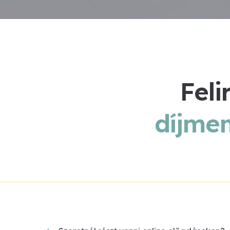
Feli
díjmen