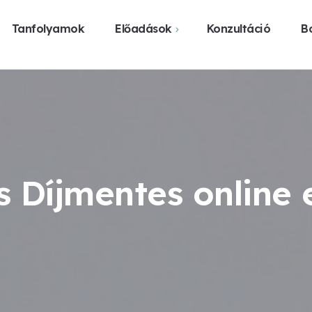
Tanfolyamok
Előadások
Konzultáció
Bo
Webshop
Közelgő előadások
Vásárlás üzl
Előadást szerveznék
Legyen előadás a
városomban
és Díjmentes online