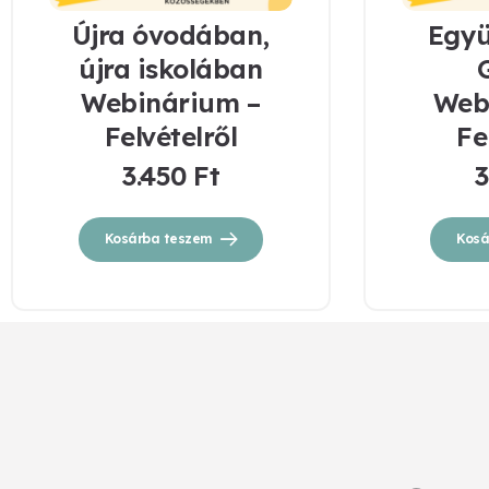
Újra óvodában,
Egy
újra iskolában
Webinárium –
Web
Felvételről
Fe
3.450
Ft
3
Kosárba teszem
Kosá