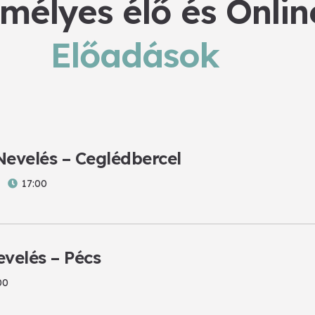
mélyes élő és Onlin
Előadások
Nevelés – Ceglédbercel
17:00
evelés – Pécs
00