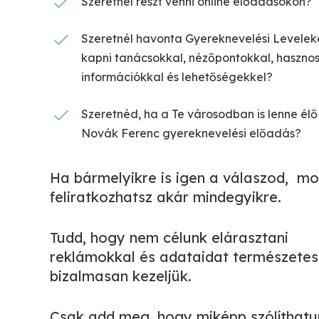
Szeretnél részt venni online előadásokon?
Szeretnél havonta Gyereknevelési Levelek
kapni tanácsokkal, nézőpontokkal, haszno
információkkal és lehetőségekkel?
Szeretnéd, ha a Te városodban is lenne élő
Novák Ferenc gyereknevelési előadás?
Ha bármelyikre is igen a válaszod, mo
feliratkozhatsz akár mindegyikre.
Tudd, hogy nem célunk elárasztani
reklámokkal és adataidat természete
bizalmasan kezeljük.
Csak add meg, hogy miképp szólíthatu