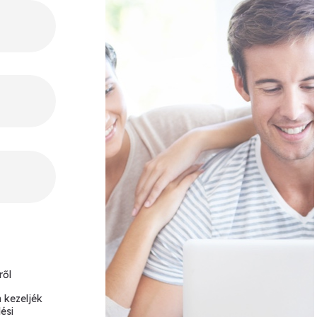
ről
 kezeljék
ési