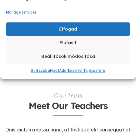
Read More
Manage services
Elfogad
Elutasít
[contact-form-7 id="20711"]
Beállítások módosítása
Süti szabályzat
Adatkezelési Tájékoztató
Our team
Meet Our Teachers
Duis dictum massa nunc, at tristique elit consequat et.