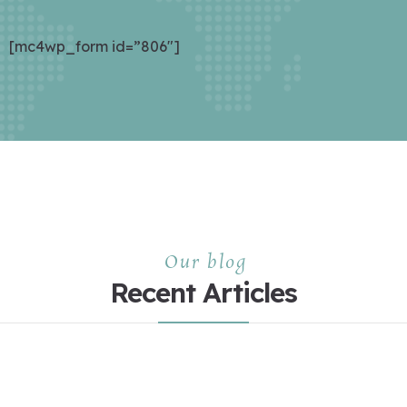
[mc4wp_form id=”806″]
Our blog
Recent Articles