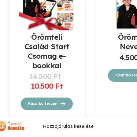
Örömteli
Öröm
Család Start
Neve
Csomag e-
4.50
bookkal
14.500
Ft
Kosárba te
Original
10.500
Ft
price
Current
was:
price
14.500 Ft.
is:
Kosárba teszem
10.500 Ft.
Hozzájárulás kezelése