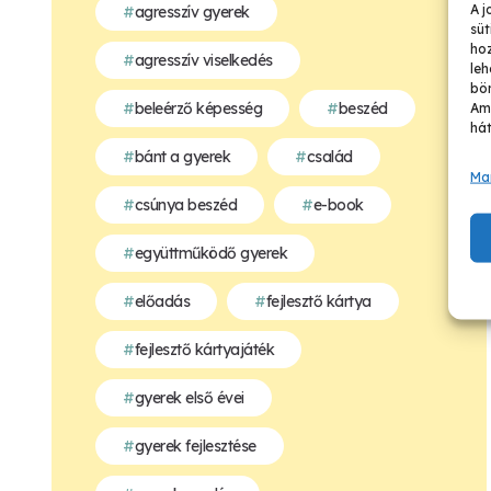
A j
agresszív gyerek
süt
ho
agresszív viselkedés
leh
bön
beleérző képesség
beszéd
Ame
hát
bánt a gyerek
család
Ma
csúnya beszéd
e-book
együttműködő gyerek
előadás
fejlesztő kártya
fejlesztő kártyajáték
gyerek első évei
gyerek fejlesztése