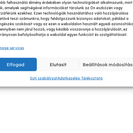
obb felhasználói élmény érdekében olyan technológiákat alkalmazunk, mint
ik, amelyek segítségével információkat tárolunk az Ön eszközén vagy
zzáférünk ezekhez. Ezen technológiák használatához való hozzájárulása
etővé teszi számunkra, hogy feldolgozzunk bizonyos adatokat, például a
gészési szokásait vagy az ezen a weboldalon használt egyedi azonosítóka
nnyiben nem járul hozzá, vagy később visszavonja a hozzájárulását, ez
rányosan befolyásolhatja a weboldal egyes funkcióit és szolgáltatásait.
nage services
Elfogad
Elutasít
Beállítások módosítás
Süti szabályzat
Adatkezelési Tájékoztató