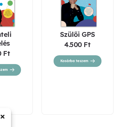
teli
Szülői GPS
lés
4.500
Ft
0
Ft
Kosárba teszem
szem