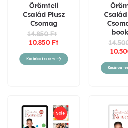
Örömteli
Öröm
Család Plusz
Család
Csomag
Csoma
book
14.850
Ft
Original
10.850
Ft
14.50
price
Current
was:
10.5
price
14.850 Ft.
is:
Kosárba teszem
10.850 Ft.
Kosárba te
Sale