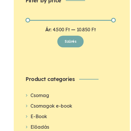
Filter by price
Min
Max
Ár:
4.500 Ft
—
10.850 Ft
ár
ár
Szűrés
Product categories
Csomag
Csomagok e-book
E-Book
Előadás