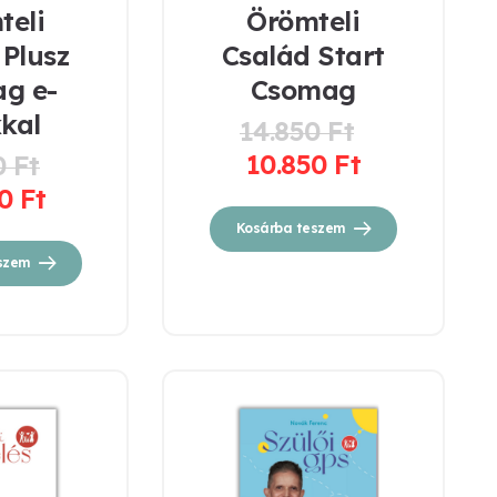
teli
Örömteli
 Plusz
Család Start
g e-
Csomag
kal
14.850
Ft
Original
10.850
Ft
0
Ft
price
Current
Original
was:
00
Ft
price
price
Current
14.850 Ft.
is:
was:
price
Kosárba teszem
10.850 Ft.
14.500 Ft.
is:
szem
10.500 Ft.