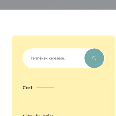
Keresés
a
következőre:
Cart