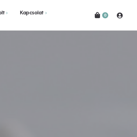
lt
Kapcsolat
0
Novák Ferencről
Bejelentkezés
etekben
Kapcsolat
Hírlevél feliratkozás