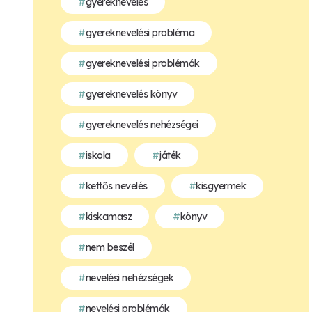
gyereknevelés
gyereknevelési probléma
gyereknevelési problémák
gyereknevelés könyv
gyereknevelés nehézségei
iskola
játék
kettős nevelés
kisgyermek
kiskamasz
könyv
nem beszél
nevelési nehézségek
nevelési problémák