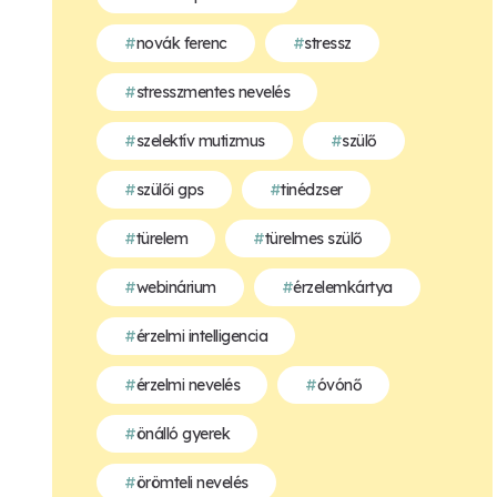
novák ferenc
stressz
stresszmentes nevelés
szelektív mutizmus
szülő
szülői gps
tinédzser
türelem
türelmes szülő
webinárium
érzelemkártya
érzelmi intelligencia
érzelmi nevelés
óvónő
önálló gyerek
örömteli nevelés