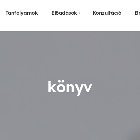
Tanfolyamok
Előadások
Konzultáció
Bo
Webshop
Közelgő előadások
Vásárlás üzl
Előadást szerveznék
Legyen előadás a
városomban
könyv