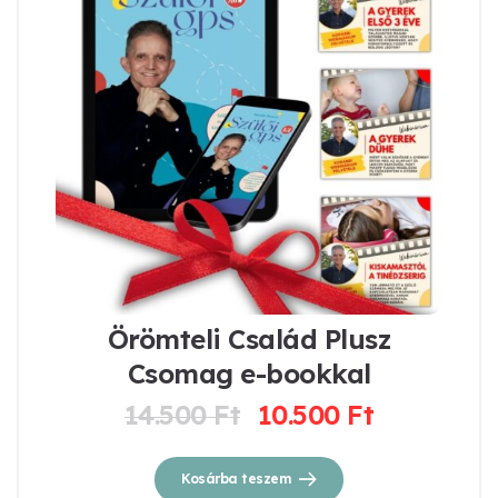
Örömteli Család Plusz
Csomag e-bookkal
14.500
Ft
10.500
Ft
Original
Current
price
price
was:
is:
Kosárba teszem