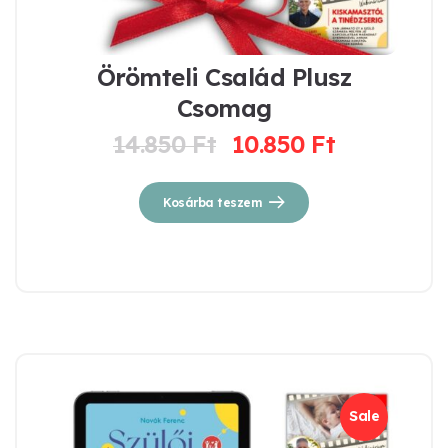
Örömteli Család Plusz
Csomag
14.850
Ft
10.850
Ft
Original
Current
price
price
was:
is:
Kosárba teszem
14.850 Ft.
10.850 Ft.
Sale