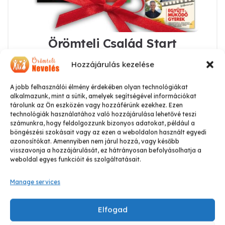
Örömteli Család Start
Csomag
Hozzájárulás kezelése
14.850
Ft
10.850
Ft
Original
Current
A jobb felhasználói élmény érdekében olyan technológiákat
price
price
alkalmazunk, mint a sütik, amelyek segítségével információkat
was:
is:
tárolunk az Ön eszközén vagy hozzáférünk ezekhez. Ezen
Kosárba teszem
technológiák használatához való hozzájárulása lehetővé teszi
14.850 Ft.
10.850 Ft.
számunkra, hogy feldolgozzunk bizonyos adatokat, például a
böngészési szokásait vagy az ezen a weboldalon használt egyedi
azonosítókat. Amennyiben nem járul hozzá, vagy később
visszavonja a hozzájárulását, ez hátrányosan befolyásolhatja a
weboldal egyes funkcióit és szolgáltatásait.
Manage services
Elfogad
Sale