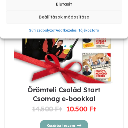
Elutasít
Beállítások módosítása
Süti szabályzat
Adatkezelési Tájékoztató
Örömteli Család Start
Csomag e-bookkal
14.500
Ft
10.500
Ft
Original
Current
price
price
was:
is:
Kosárba teszem