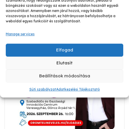
számunkra, hogy feldolgozzunk bizonyos adatokat, például a
böngészési szokásait vagy az ezen a weboldalon használt egyedi
azonosítókat. Amennyiben nem járul hozzá, vagy később
visszavonja a hozzájárulását, ez hátrányosan befolyásolhatja a
weboldal egyes funkcióit és szolgáltatásait.
Manage services
Elfogad
Elutasít
Beállítások módosítása
Süti szabályzat
Adatkezelési Tájékoztató