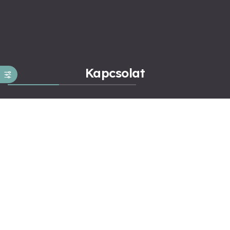
Kapcsolat
Kapcsolat
Novák Ferenc
ÁSZF általános
ÁSZF Konzultáció
Adatkezelés