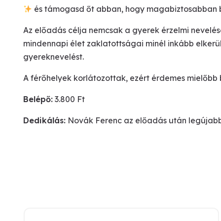
és támogasd őt abban, hogy magabiztosabban b
Az előadás célja nemcsak a gyerek érzelmi nevelé
mindennapi élet zaklatottságai minél inkább elkerü
gyereknevelést.
A férőhelyek korlátozottak, ezért érdemes mielőbb b
Belépő:
3.800 Ft
Dedikálás:
Novák Ferenc az előadás után legújabb 