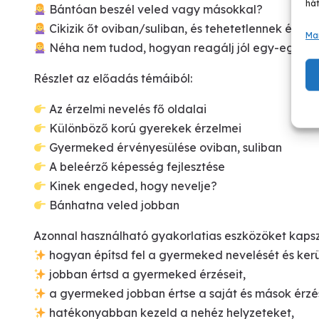
hát
Bántóan beszél veled vagy másokkal?
Cikizik őt oviban/suliban, és tehetetlennek érz
Ma
Néha nem tudod, hogyan reagálj jól egy-egy fes
Részlet az előadás témáiból:
Az érzelmi nevelés fő oldalai
Különböző korú gyerekek érzelmei
Gyermeked érvényesülése oviban, suliban
A beleérző képesség fejlesztése
Kinek engeded, hogy nevelje?
Bánhatna veled jobban
Azonnal használható gyakorlatias eszközöket kaps
hogyan építsd fel a gyermeked nevelését és kerül
jobban értsd a gyermeked érzéseit,
a gyermeked jobban értse a saját és mások érzései
hatékonyabban kezeld a nehéz helyzeteket,