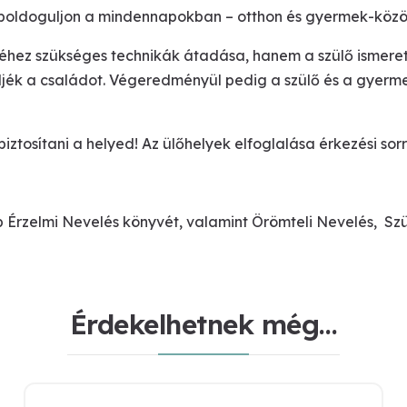
oldoguljon a mindennapokban – otthon és gyermek-közös
séhez szükséges technikák átadása, hanem a szülő ismere
ljék a családot. Végeredményül pedig a szülő és a gyerm
iztosítani a helyed! Az ülőhelyek elfoglalása érkezési sor
Érzelmi Nevelés könyvét, valamint Örömteli Nevelés, Szül
Érdekelhetnek még…