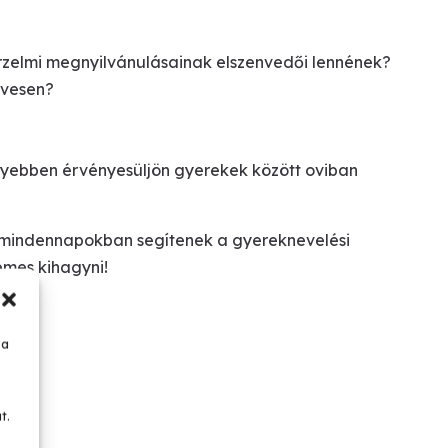
rzelmi megnyilvánulásainak elszenvedői lennének?
évesen?
nnyebben érvényesüljön gyerekek között oviban
 mindennapokban segítenek a gyereknevelési
emes kihagyni!
 a
t.