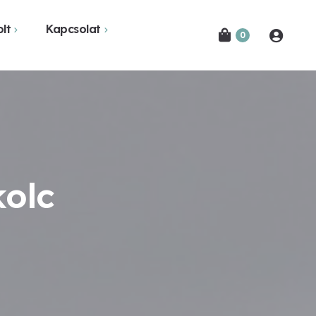
lt
Kapcsolat
0
Novák Ferencről
Bejelentkezés
etekben
Kapcsolat
Hírlevél feliratkozás
kolc