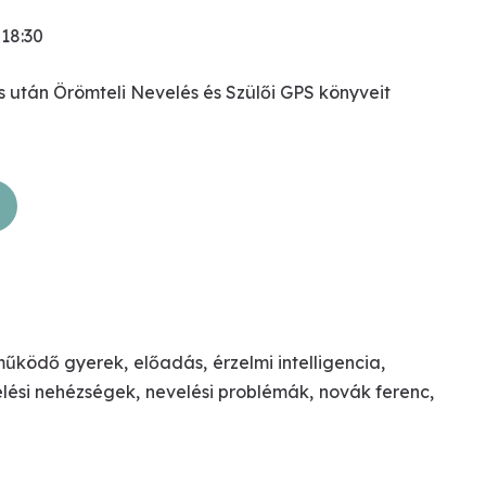
18:30
után Örömteli Nevelés és Szülői GPS könyveit
működő gyerek
,
előadás
,
érzelmi intelligencia
,
lési nehézségek
,
nevelési problémák
,
novák ferenc
,