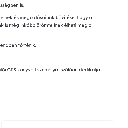
ségben is.
teinek és megoldásainak bővítése, hogy a
ek is még inkább örömtelinek élheti meg a
rendben történik.
ői GPS könyveit személyre szólóan dedikálja.