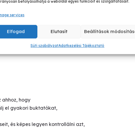
rányosan befolyásolhatja a weboldal egyes funkcióit és szolgáltatásait.
ed magad?
nage services
zült helyzetben?
Elfogad
Elutasít
Beállítások módosítás
Süti szabályzat
Adatkezelési Tájékoztató
z ahhoz, hogy
j el gyakori buktatókat,
t, és képes legyen kontrollálni azt,