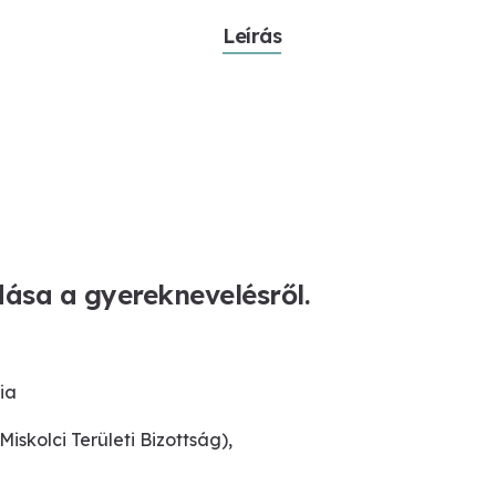
Leírás
dása a gyereknevelésről.
ia
kolci Területi Bizottság),