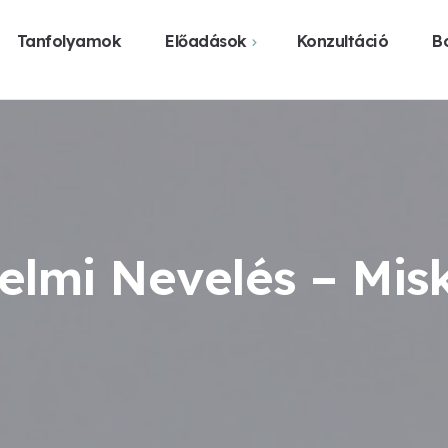
Tanfolyamok
Előadások
Konzultáció
Bo
Webshop
Közelgő előadások
Vásárlás üzl
Előadást szerveznék
Legyen előadás a
városomban
elmi Nevelés – Mis