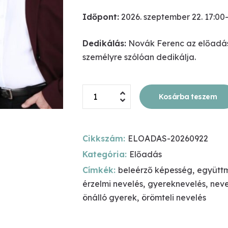
Időpont:
2026. szeptember 22. 17:00-
Dedikálás:
Novák Ferenc az előadás 
személyre szólóan dedikálja.
Érzelmi
Kosárba teszem
Nevelés
-
Miskolc
Cikkszám:
ELOADAS-20260922
mennyiség
Kategória:
Előadás
Címkék:
beleérző képesség
,
együtt
érzelmi nevelés
,
gyereknevelés
,
neve
önálló gyerek
,
örömteli nevelés