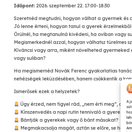
Időpont:
2026. szeptember 22. 17:00-18:30
Szeretnéd megtudni, hogyan válhat a gyermek és a 
Jó lenne érteni, hogyan tanul a gyerek érzelmekbő
Örülnél, ha megtanulná kivédeni, ha oviban vagy s
Megismerkednél azzal, hogyan válhatsz türelmes szü
Kíváncsi vagy arra, miként növelheted gyermeked é
vagy suliban?
Ha megismernéd Novák Ferenc gyakorlatias tanács
nehézségek leküzdésében, hanem csökkentik a konfl
Ismerősek ezek a helyzetek?
A j
Úgy érzed, nem figyel rád, „nem érti meg”, ami
süt
Kínszenvedés a napi rutin tennivaló a gyerekkel
ho
leh
Bántják a gyerekek vagy ő bánt másokat?
bön
Megmakacsolja magát, aztán se előre, se hátra
Ame