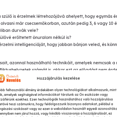
szülő is érzelmek létrehozójává ahelyett, hogy egymás é
l olvasni már csecsemőkorban, azután pedig 3, 6 vagy 10 
uliban durvák vele?
lővé erőltetett önuralom nélkül is?
rzelmi intelligenciáját, hogy jobban bánjon veled, és kö
ait, azonnal használható technikáit, amelyek nemcsak a
iktushelyzetek számát is, akkor ezt az előadást nem érd
Hozzájárulás kezelése
obb felhasználói élmény érdekében olyan technológiákat alkalmazunk, mint
t mondasz?
ik, amelyek segítségével információkat tárolunk az Ön eszközén vagy
?
zzáférünk ezekhez. Ezen technológiák használatához való hozzájárulása
etővé teszi számunkra, hogy feldolgozzunk bizonyos adatokat, például a
gészési szokásait vagy az ezen a weboldalon használt egyedi azonosítóka
?
nnyiben nem járul hozzá, vagy később visszavonja a hozzájárulását, ez