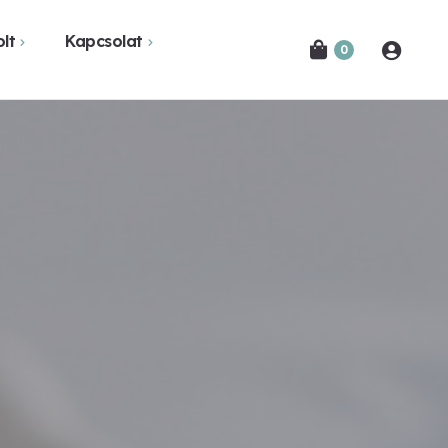
lt
Kapcsolat
0
Novák Ferencről
Bejelentkezés
etekben
Kapcsolat
Hírlevél feliratkozás