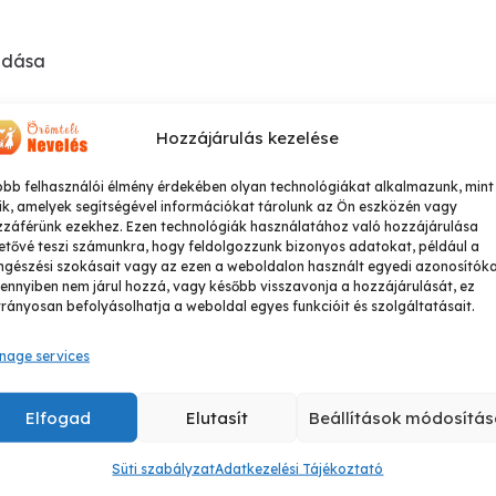
őadása
Hozzájárulás kezelése
obb felhasználói élmény érdekében olyan technológiákat alkalmazunk, mint
ik, amelyek segítségével információkat tárolunk az Ön eszközén vagy
zzáférünk ezekhez. Ezen technológiák használatához való hozzájárulása
etővé teszi számunkra, hogy feldolgozzunk bizonyos adatokat, például a
gészési szokásait vagy az ezen a weboldalon használt egyedi azonosítóka
nnyiben nem járul hozzá, vagy később visszavonja a hozzájárulását, ez
rányosan befolyásolhatja a weboldal egyes funkcióit és szolgáltatásait.
nage services
Elfogad
Elutasít
Beállítások módosítás
Süti szabályzat
Adatkezelési Tájékoztató