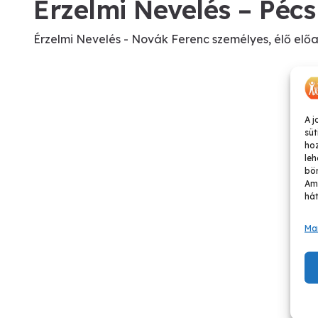
Érzelmi Nevelés – Pécs
Érzelmi Nevelés - Novák Ferenc személyes, élő el
A j
süt
ho
leh
bön
Ame
hát
Ma