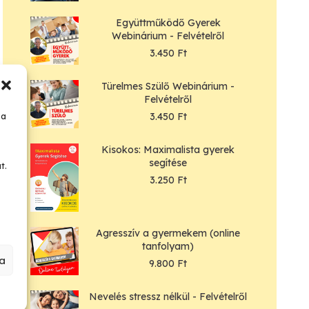
Együttműködő Gyerek
Webinárium - Felvételről
3.450
Ft
Türelmes Szülő Webinárium -
Felvételről
3.450
Ft
 a
Kisokos: Maximalista gyerek
segítése
t.
3.250
Ft
Agresszív a gyermekem (online
tanfolyam)
a
9.800
Ft
Nevelés stressz nélkül - Felvételről