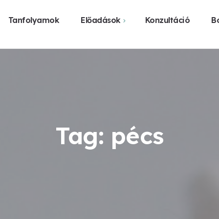
Tanfolyamok
Előadások
Konzultáció
Bo
Webshop
Közelgő előadások
Vásárlás üzl
Előadást szerveznék
Legyen előadás a
városomban
Tag: pécs