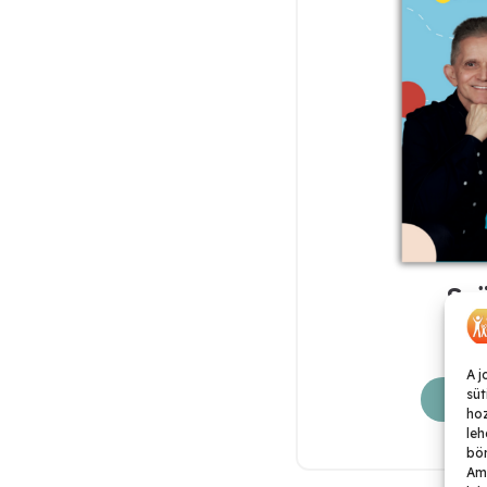
Szü
4
A j
süt
Kosár
ho
leh
bön
Ame