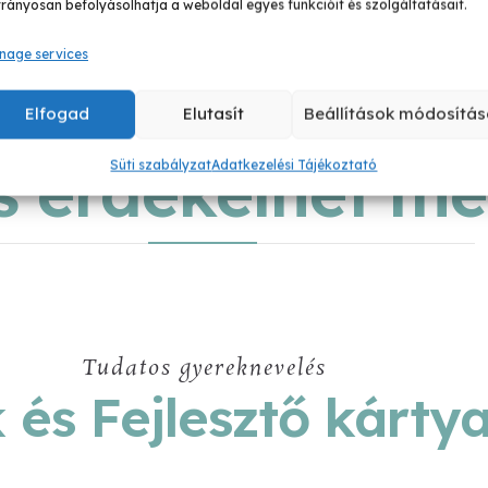
rányosan befolyásolhatja a weboldal egyes funkcióit és szolgáltatásait.
nage services
Elfogad
Elutasít
Beállítások módosítás
Ha még több tudásra vágysz
is érdekelhet m
Süti szabályzat
Adatkezelési Tájékoztató
Tudatos gyereknevelés
és Fejlesztő kárty