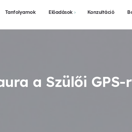
Tanfolyamok
Előadások
Konzultáció
Bo
Webshop
Közelgő előadások
Vásárlás üzl
Előadást szerveznék
Legyen előadás a
városomban
aura a Szülői GPS-r