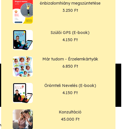
önbizalomhiány megszüntetése
3.250
Ft
Szülői GPS (E-book)
4.150
Ft
Már tudom - Érzelemkártyák
6.850
Ft
Örömteli Nevelés (E-book)
4.150
Ft
Konzultáció
45.000
Ft
vet.