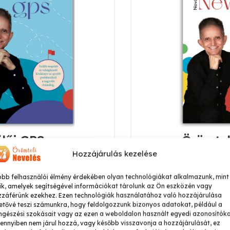
lői GPS
Örömtel
Hozzájárulás kezelése
.500
Ft
4.
obb felhasználói élmény érdekében olyan technológiákat alkalmazunk, mint
ik, amelyek segítségével információkat tárolunk az Ön eszközén vagy
ba teszem
Kosárba
zzáférünk ezekhez. Ezen technológiák használatához való hozzájárulása
etővé teszi számunkra, hogy feldolgozzunk bizonyos adatokat, például a
gészési szokásait vagy az ezen a weboldalon használt egyedi azonosítóka
nnyiben nem járul hozzá, vagy később visszavonja a hozzájárulását, ez