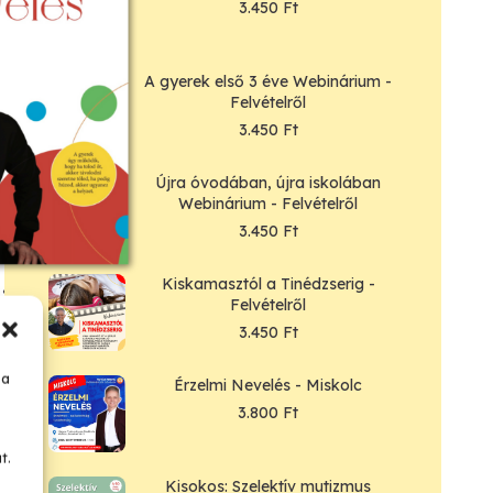
3.450
Ft
A gyerek első 3 éve Webinárium -
Felvételről
3.450
Ft
Újra óvodában, újra iskolában
Webinárium - Felvételről
3.450
Ft
Kiskamasztól a Tinédzserig -
i Nevelés
Felvételről
3.450
Ft
500
Ft
 a
Érzelmi Nevelés - Miskolc
 teszem
3.800
Ft
t.
Kisokos: Szelektív mutizmus