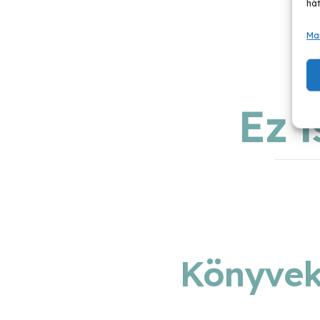
hát
Ma
Ez 
Könyvek 