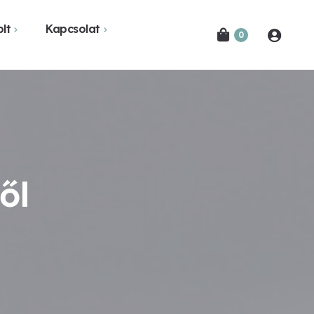
lt
Kapcsolat
0
Novák Ferencről
Bejelentkezés
etekben
Kapcsolat
Hírlevél feliratkozás
ől