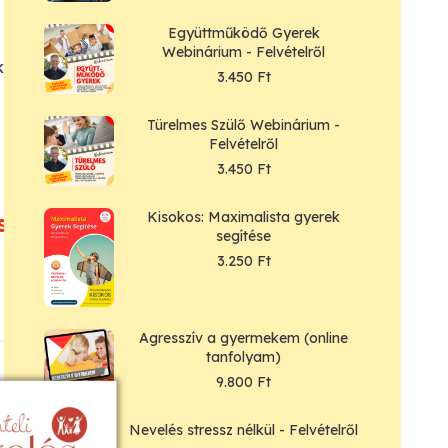
Együttműködő Gyerek
Webinárium - Felvételről
 kaptál, amelyek valóban segíthetnek
3.450
Ft
Türelmes Szülő Webinárium -
Felvételről
3.450
Ft
okat kapni belőle, itt
Kisokos: Maximalista gyerek
segítése
3.250
Ft
Agresszív a gyermekem (online
tanfolyam)
9.800
Ft
Nevelés stressz nélkül - Felvételről