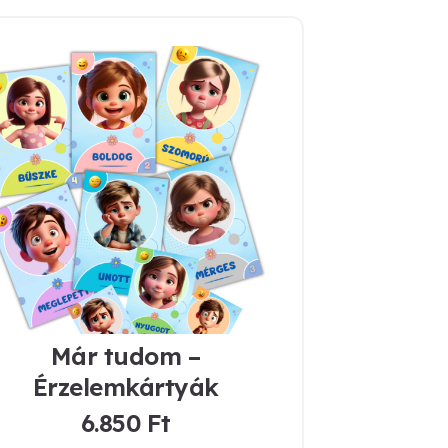
Már tudom –
Érzelemkártyák
6.850
Ft