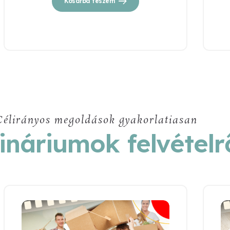
Kosárba teszem
Célirányos megoldások gyakorlatiasan
náriumok felvételr