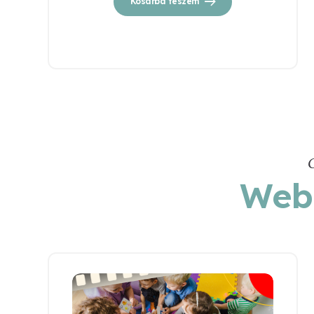
Kosárba teszem
Webi