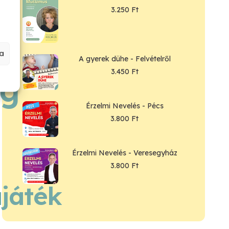
3.250
Ft
a
A gyerek dühe - Felvételről
3.450
Ft
ég
Érzelmi Nevelés - Pécs
3.800
Ft
Érzelmi Nevelés - Veresegyház
3.800
Ft
ajáték