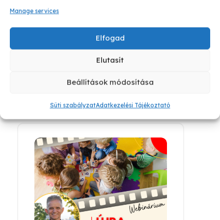
Manage services
Célirányos megoldások
Elfogad
gyakorlatiasan
Elutasít
Webináriumok
Beállítások módosítása
felvételről
Süti szabályzat
Adatkezelési Tájékoztató