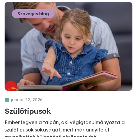
Szöveges blog
január 22, 2026
Szülőtípusok
Ember legyen a talpán, aki végigtanulmányozza a
szülőtípusok sokaságát, mert már annyifélét
megalkottak különböző nézőpontokból.