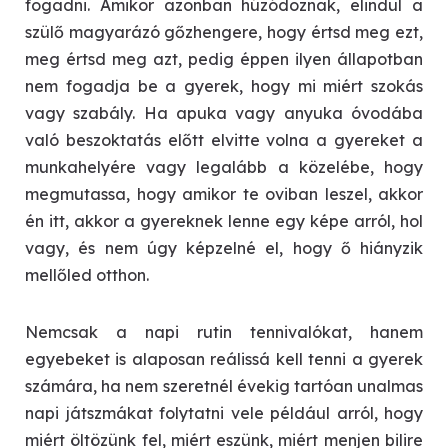
fogadni. Amikor azonban húzódoznak, elindul a
szülő magyarázó gőzhengere, hogy értsd meg ezt,
meg értsd meg azt, pedig éppen ilyen állapotban
nem fogadja be a gyerek, hogy mi miért szokás
vagy szabály. Ha apuka vagy anyuka óvodába
való beszoktatás előtt elvitte volna a gyereket a
munkahelyére vagy legalább a közelébe, hogy
megmutassa, hogy amikor te oviban leszel, akkor
én itt, akkor a gyereknek lenne egy képe arról, hol
vagy, és nem úgy képzelné el, hogy ő hiányzik
mellőled otthon.
Nemcsak a napi rutin tennivalókat, hanem
egyebeket is alaposan reálissá kell tenni a gyerek
számára, ha nem szeretnél évekig tartóan unalmas
napi játszmákat folytatni vele például arról, hogy
miért öltözünk fel, miért eszünk, miért menjen bilire