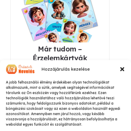
Már tudom –
Érzelemkártyák
6.850
Ft
Hozzájárulás kezelése
A jobb felhasználói élmény érdekében olyan technológiákat
Kosárba teszem
alkalmazunk, mint a sütik, amelyek segítségével információkat
tárolunk az Ön eszközén vagy hozzáférünk ezekhez. Ezen
technológiák használatához való hozzájárulása lehetővé teszi
számunkra, hogy feldolgozzunk bizonyos adatokat, például a
böngészési szokásait vagy az ezen a weboldalon használt egyedi
azonosítókat. Amennyiben nem járul hozzá, vagy később
visszavonja a hozzájárulását, ez hátrányosan befolyásolhatja a
weboldal egyes funkcióit és szolgáltatásait.