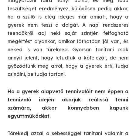
magyarázni falra hányt borsó, és még több
feszültséget eredményez, különösen pedig akkor,
ha a szülő is elég ideges már amiatt, hogy a
gyerek nem teszi a dolgát. A napi rendszeres
teendőkről adj neki saját szintjén felfogható
megértést olyankor, amikor láthatóan jól van, és
neked is van türelmed. Gyorsan tanítani csak
annyit jelent, hogy letudtuk a kötelezőt, de nem
győződtünk meg arról, hogy a gyerek érti, tudja
csinálni, be tudja tartani.
Ha a gyerek alapvető tennivalóit nem éppen a
tennivaló idején akarjuk reálissá tenni
számára, akkor könnyebben kapunk
együttműködést.
Törekedj azzal a sebességgel tanítani valamit a