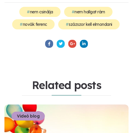
nem csinálja
nem hallgat rám
novák ferenc
százszor kell elmondani
Related
posts
Videó blog