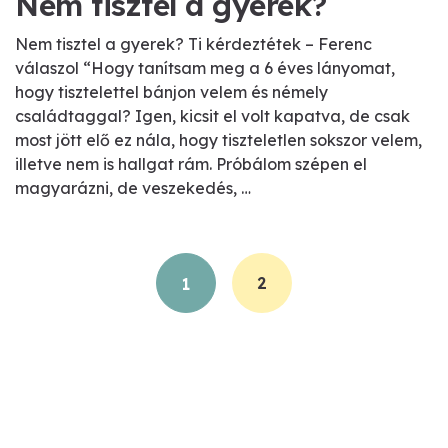
Nem tisztel a gyerek?
Nem tisztel a gyerek? Ti kérdeztétek – Ferenc
válaszol “Hogy tanítsam meg a 6 éves lányomat,
hogy tisztelettel bánjon velem és némely
családtaggal? Igen, kicsit el volt kapatva, de csak
most jött elő ez nála, hogy tiszteletlen sokszor velem,
illetve nem is hallgat rám. Próbálom szépen el
magyarázni, de veszekedés, …
Posts
2
1
navigation