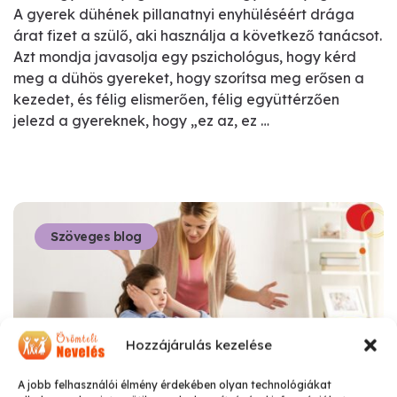
A gyerek dühének pillanatnyi enyhüléséért drága
árat fizet a szülő, aki használja a következő tanácsot.
Azt mondja javasolja egy pszichológus, hogy kérd
meg a dühös gyereket, hogy szorítsa meg erősen a
kezedet, és félig elismerően, félig együttérzően
jelezd a gyereknek, hogy „ez az, ez …
Szöveges blog
Hozzájárulás kezelése
A jobb felhasználói élmény érdekében olyan technológiákat