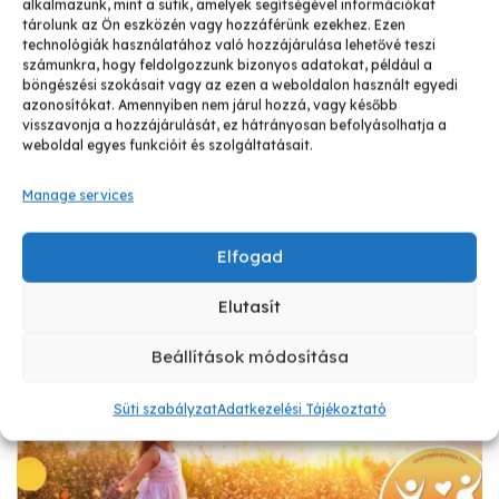
alkalmazunk, mint a sütik, amelyek segítségével információkat
tárolunk az Ön eszközén vagy hozzáférünk ezekhez. Ezen
március 20, 2026
technológiák használatához való hozzájárulása lehetővé teszi
Százszor kell elmondani…
számunkra, hogy feldolgozzunk bizonyos adatokat, például a
böngészési szokásait vagy az ezen a weboldalon használt egyedi
azonosítókat. Amennyiben nem járul hozzá, vagy később
Anyuka ezt kérdezte arról, hogy kiborul a gyerek: „A
visszavonja a hozzájárulását, ez hátrányosan befolyásolhatja a
kisfiam 3 éves, nem sűrűn, de van úgy, hogy kiborul,
weboldal egyes funkcióit és szolgáltatásait.
elég egy apró dolog, ami nem úgy van, ahogy ő
Manage services
akarja.
Elfogad
Elutasít
Videó blog
Beállítások módosítása
Süti szabályzat
Adatkezelési Tájékoztató